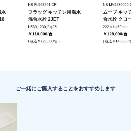
NB-FL963201.CR
NB-MV9230050-
湯水
フラッグ キッチン用湯水
ムーブ キッ
16
混合水栓 2JET
合水栓 クロ
H580,L230,穴φ35
222 × H460mm
￥110,000
/台
￥128,000
/台
( 税込
￥121,000
)
( 税込
￥140,800
/台
/
ご一緒にご購入することをおすすめします