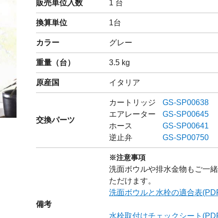
販売単位入数
1 台
閉じる
換算単位
1台
カラー
グレー
重量（
台
）
3.5
kg
原産国
イタリア
カートリッジ
GS-SP00638
エアレーター
GS-SP00645
交換パーツ
ホース
GS-SP00641
逆止弁
GS-SP00750
※注意事項
洗面ボウルや排水金物もご一緒
ただけます。
洗面ボウルと水栓の適合表(PDF
備考
水栓取付けチェックシート(PDF