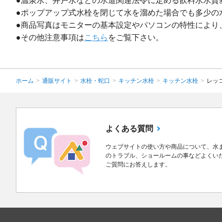
●温泉水、井戸水などの水道関連法令に定める飲料水水質
●ポップアップ式水栓を閉じて水を溜めた場合でも多少の
●商品写真はモニターの基本設定やパソコンの特性により
●その他注意事項は
こちら
をご覧下さい。
ホーム
>
通販サイト
>
水栓・蛇口
>
キッチン水栓
>
キッチン水栓
>
レッ
よくある質問
ウェブサイトの使い方や商品について、水
のトラブル、ショールームの事などよくい
ご質問にお答えします。