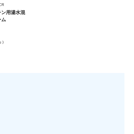
CR
チン用湯水混
ーム
)
台