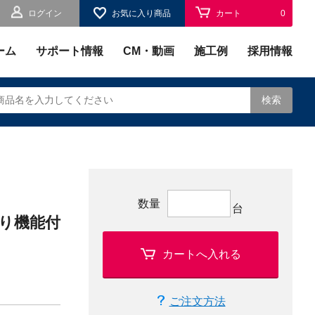
ログイン
お気に入り商品
カート
0
お気に入り
0
ーム
サポート情報
CM・動画
施工例
採用情報
検索
されます。
数量
台
振り機能付
カートへ入れる
ご注文方法