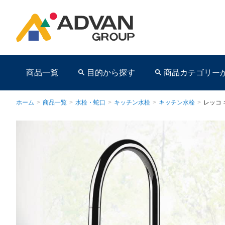
商品一覧
目的から探す
商品カテゴリー
ホーム
>
商品一覧
>
水栓・蛇口
>
キッチン水栓
>
キッチン水栓
>
レッコ
商品ページ