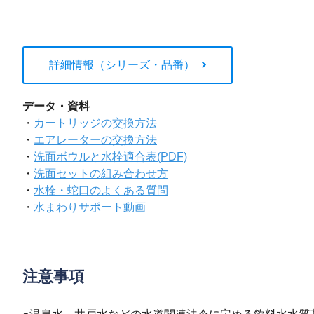
詳細情報（シリーズ・品番）
データ・資料
・
カートリッジの交換方法
・
エアレーターの交換方法
・
洗面ボウルと水栓適合表(PDF)
・
洗面セットの組み合わせ方
・
水栓・蛇口のよくある質問
・
水まわりサポート動画
注意事項