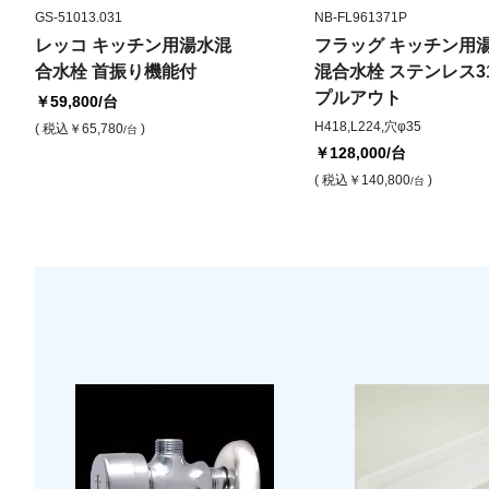
GS-51013.031
NB-FL961371P
レッコ キッチン用湯水混
フラッグ キッチン用
合水栓 首振り機能付
混合水栓 ステンレス3
プルアウト
￥59,800
/台
H418,L224,穴φ35
( 税込
￥65,780
)
/台
￥128,000
/台
( 税込
￥140,800
)
/台