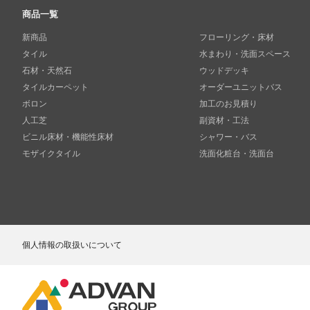
商品一覧
新商品
フローリング・床材
タイル
水まわり・洗面スペース
石材・天然石
ウッドデッキ
タイルカーペット
オーダーユニットバス
ボロン
加工のお見積り
人工芝
副資材・工法
ビニル床材・機能性床材
シャワー・バス
モザイクタイル
洗面化粧台・洗面台
個人情報の取扱いについて