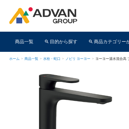
商品一覧
目的から探す
商品カテゴリー
ホーム
>
商品一覧
>
水栓・蛇口
>
ノビリ ヨーヨー
>
ヨーヨー湯水混合高 
商品ページ