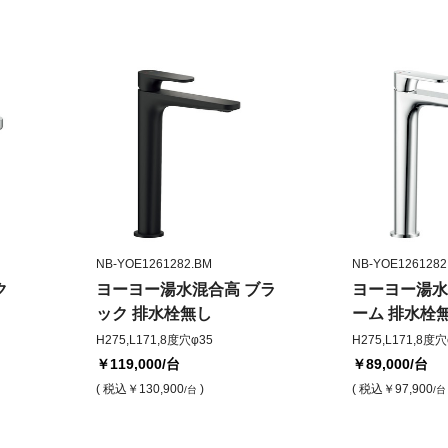
NB-YOE1261282.BM
NB-YOE1261282
ク
ヨーヨー湯水混合高 ブラ
ヨーヨー湯水
ック 排水栓無し
ーム 排水栓
H275,L171,8度穴φ35
H275,L171,8度穴
￥119,000
/台
￥89,000
/台
( 税込
￥130,900
)
( 税込
￥97,900
/台
/台