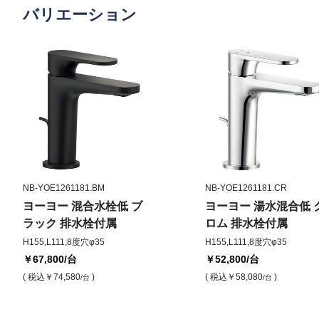
バリエーション
NB-YOE1261181.BM
NB-YOE1261181.CR
ヨーヨー 混合水栓低 ブ
ヨーヨー 湯水混合低 
ラック 排水栓付属
ロム 排水栓付属
H155,L111,8度穴φ35
H155,L111,8度穴φ35
￥67,800
/台
￥52,800
/台
( 税込
￥74,580
)
( 税込
￥58,080
)
/台
/台