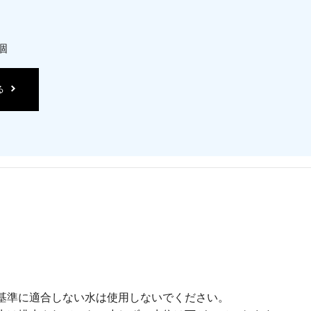
個
る
基準に適合しない水は使用しないでください。