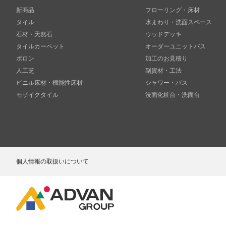
新商品
フローリング・床材
タイル
水まわり・洗面スペース
石材・天然石
ウッドデッキ
タイルカーペット
オーダーユニットバス
ボロン
加工のお見積り
人工芝
副資材・工法
ビニル床材・機能性床材
シャワー・バス
モザイクタイル
洗面化粧台・洗面台
個人情報の取扱いについて