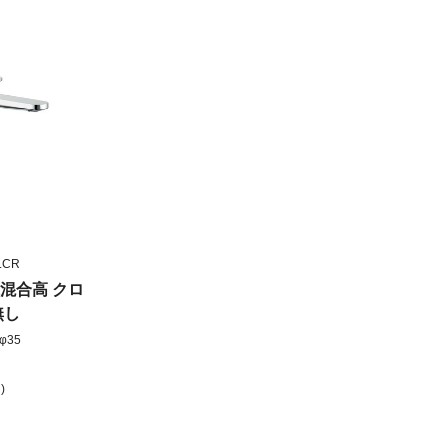
.CR
混合高 クロ
無し
φ35
)