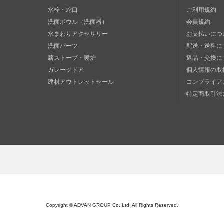
水栓・蛇口
ご利用規約
洗面ボウル（洗面器）
会員規約
水まわりアクセサリー
お支払いにつ
洗面パーツ
配送・送料に
薪ストーブ・暖炉
返品・交換に
ガレージドア
個人情報の取
建材アウトレットセール
コンプライア
特定商取引法
Copyright © ADVAN GROUP Co.,Ltd. All Rights Reserved.