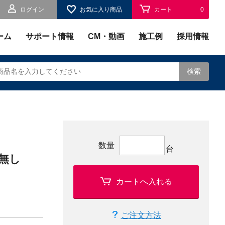
ログイン
お気に入り商品
カート
0
お気に入り
0
ーム
サポート情報
CM・動画
施工例
採用情報
検索
されます。
数量
台
無し
カートへ入れる
ご注文方法