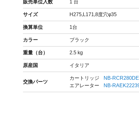
販売単位入数
1 台
閉じる
サイズ
H275,L171,8度穴φ35
換算単位
1台
カラー
ブラック
重量（
台
）
2.5
kg
原産国
イタリア
カートリッジ
NB-RCR280D
交換パーツ
エアレーター
NB-RAEK2223