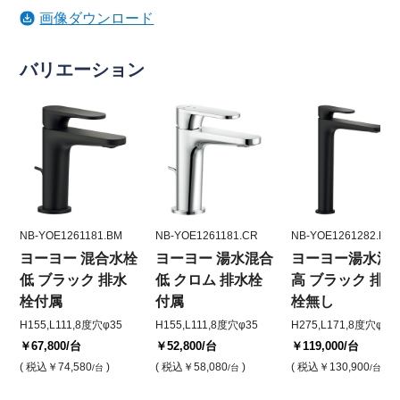
画像ダウンロード
バリエーション
NB-YOE1261181.BM
NB-YOE1261181.CR
NB-YOE1261282.BM
ヨーヨー 混合水栓
ヨーヨー 湯水混合
ヨーヨー湯水混
低 ブラック 排水
低 クロム 排水栓
高 ブラック 排水
栓付属
付属
栓無し
H155,L111,8度穴φ35
H155,L111,8度穴φ35
H275,L171,8度穴φ35
￥67,800
/台
￥52,800
/台
￥119,000
/台
( 税込
￥74,580
)
( 税込
￥58,080
)
( 税込
￥130,900
)
/台
/台
/台