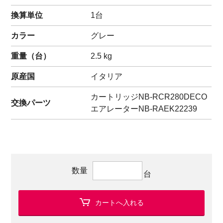
換算単位
1台
カラー
グレー
重量（
台
）
2.5
kg
原産国
イタリア
カートリッジ
NB-RCR280DECO
交換パーツ
エアレーター
NB-RAEK22239
数量
台
カートへ入れる