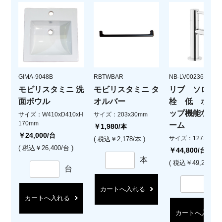
GIMA-9048B
RBTWBAR
NB-LV00236.CR
モビリスタミニ 洗
モビリスタミニ タ
リブ ソロ 単
面ボウル
オルバー
栓 低 ポッ
ップ機能なし 
サイズ：W410xD410xH
サイズ：203x30mm
170mm
ーム
￥1,980
/本
￥24,000
/台
サイズ：127xH158
( 税込￥2,178/本 )
( 税込￥26,400/台 )
￥44,800
/台
本
( 税込￥49,280/台 
台
カートへ入れる
カートへ入れる
カートへ入れる