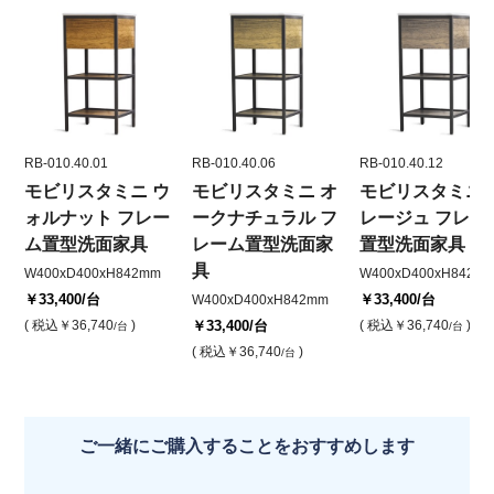
RB-010.40.01
RB-010.40.06
RB-010.40.12
モビリスタミニ ウ
モビリスタミニ オ
モビリスタミニ 
ォルナット フレー
ークナチュラル フ
レージュ フレー
ム置型洗面家具
レーム置型洗面家
置型洗面家具
具
W400xD400xH842mm
W400xD400xH842
￥33,400
/台
￥33,400
/台
W400xD400xH842mm
( 税込
￥36,740
)
￥33,400
/台
( 税込
￥36,740
)
/台
/台
( 税込
￥36,740
)
/台
ご一緒にご購入することをおすすめします