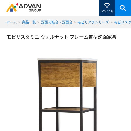
お気に入り
ホーム
>
商品一覧
>
洗面化粧台・洗面台
>
モビリスタシリーズ
>
モビリス
商品ページにある「お気に入り登録」を押すと登録した
モビリスタミニ ウォルナット フレーム置型洗面家具
商品がここに表示されます。
閉じる