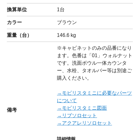
換算単位
1台
カラー
ブラウン
重量（
台
）
146.6
kg
※キャビネットのみの品番になり
ます。色番は「01」ウォルナット
です。洗面ボウル一体カウンタ
ー、水栓、タオルバー等は別途ご
購入ください。
→モビリスタミニに必要なパーツ
について
→モビリスタミニ図面
備考
→リブソロセット
→アクアレリソロセット
詳細情報