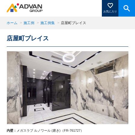
お気に入り
ホーム
>
施工例
>
施工例集
>
店屋町プレイス
店屋町プレイス
商品ページにある「お気に入り登録」を押すと登録した
商品がここに表示されます。
閉じる
内壁：
メガスラブ ルノワール (磨き)（FR-761727）
内