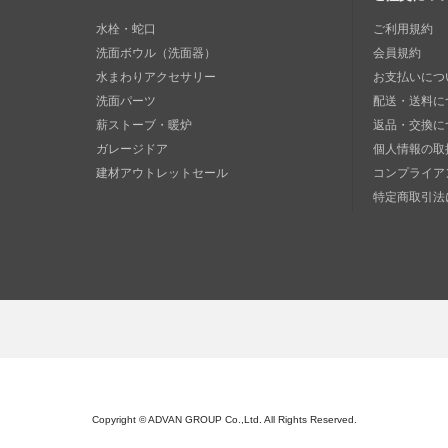
水栓・蛇口
ご利用規約
洗面ボウル（洗面器）
会員規約
水まわりアクセサリー
お支払いにつ
洗面パーツ
配送・送料に
薪ストーブ・暖炉
返品・交換に
ガレージドア
個人情報の取
建材アウトレットセール
コンプライア
特定商取引法
Copyright © ADVAN GROUP Co.,Ltd. All Rights Reserved.