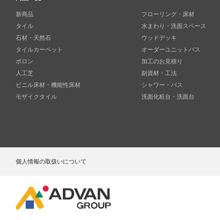
新商品
フローリング・床材
タイル
水まわり・洗面スペース
石材・天然石
ウッドデッキ
タイルカーペット
オーダーユニットバス
ボロン
加工のお見積り
人工芝
副資材・工法
ビニル床材・機能性床材
シャワー・バス
モザイクタイル
洗面化粧台・洗面台
個人情報の取扱いについて