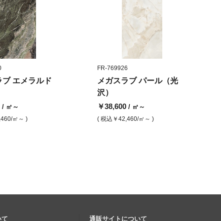
0
FR-769926
ラブ エメラルド
メガスラブ パール（光
）
沢）
0
￥38,600
/ ㎡～
/ ㎡～
,460
/㎡～ )
( 税込
￥42,460
/㎡～ )
いて
通販サイトについて