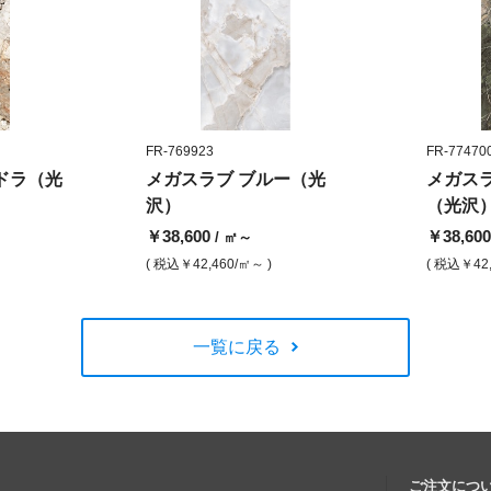
FR-769923
FR-77470
ドラ（光
メガスラブ ブルー（光
メガス
沢）
（光沢
￥38,600
￥38,60
/ ㎡～
( 税込
￥42,460
/㎡～ )
( 税込
￥42
一覧に戻る
ご注文につ