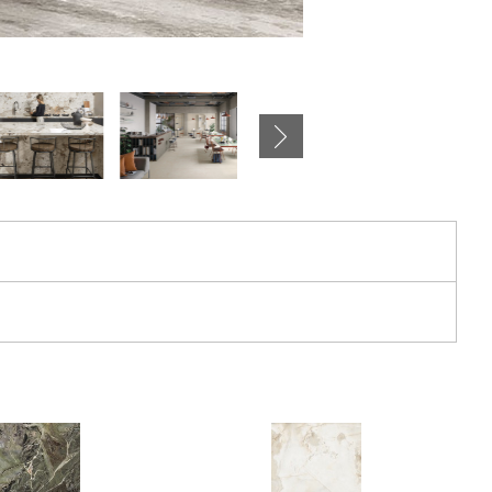
壁：
メガスラブ パール（光沢）（