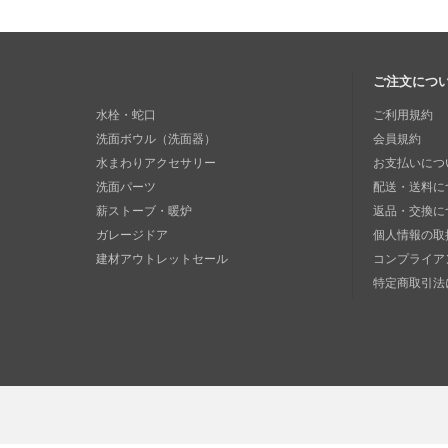
ご注文につ
水栓・蛇口
ご利用規約
洗面ボウル（洗面器）
会員規約
水まわりアクセサリー
お支払いにつ
洗面パーツ
配送・送料に
薪ストーブ・暖炉
返品・交換に
ガレージドア
個人情報の取
建材アウトレットセール
コンプライア
特定商取引法