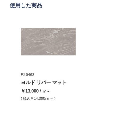
使用した商品
FJ-0463
ヨルド リバー マット
￥13,000
/ ㎡～
( 税込
￥14,300
/㎡～ )