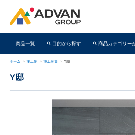
商品一覧
目的から探す
商品カテゴリー
ホーム
>
施工例
>
施工例集
>
Y邸
Y邸
商品ページ