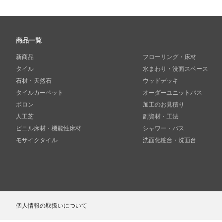
商品一覧
新商品
フローリング・床材
タイル
水まわり・洗面スペース
石材・天然石
ウッドデッキ
タイルカーペット
オーダーユニットバス
ボロン
加工のお見積り
人工芝
副資材・工法
ビニル床材・機能性床材
シャワー・バス
モザイクタイル
洗面化粧台・洗面台
個人情報の取扱いについて