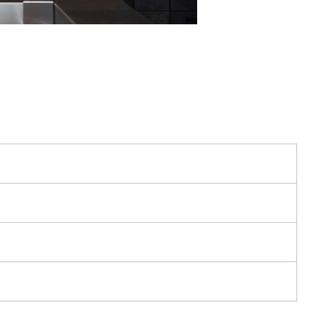
内壁：
ヨルド リバー マット（F