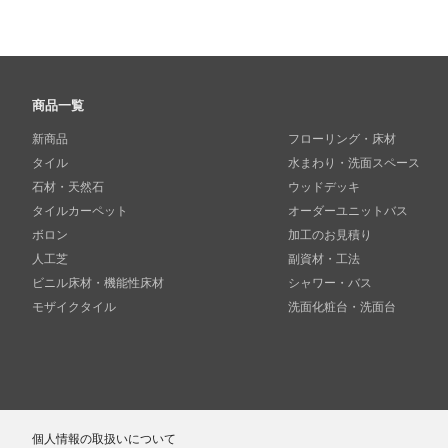
商品一覧
新商品
フローリング・床材
タイル
水まわり・洗面スペース
石材・天然石
ウッドデッキ
タイルカーペット
オーダーユニットバス
ボロン
加工のお見積り
人工芝
副資材・工法
ビニル床材・機能性床材
シャワー・バス
モザイクタイル
洗面化粧台・洗面台
個人情報の取扱いについて