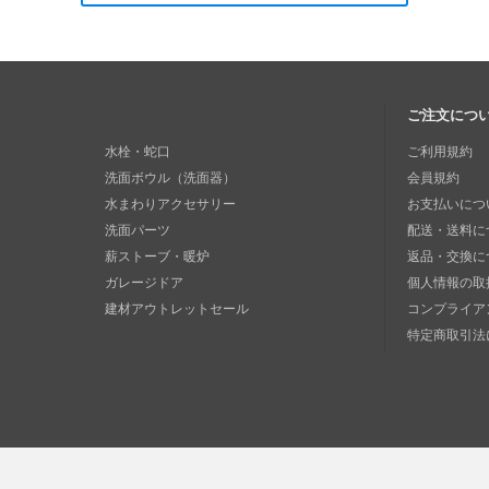
ご注文につ
水栓・蛇口
ご利用規約
洗面ボウル（洗面器）
会員規約
水まわりアクセサリー
お支払いにつ
洗面パーツ
配送・送料に
薪ストーブ・暖炉
返品・交換に
ガレージドア
個人情報の取
建材アウトレットセール
コンプライア
特定商取引法