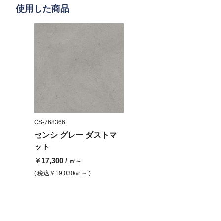
使用した商品
CS-768366
センシ グレー ダストマ
ット
￥17,300
/ ㎡～
( 税込
￥19,030
/㎡～ )