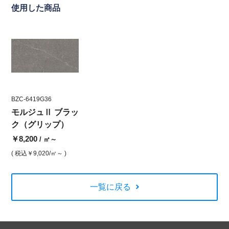
使用した商品
BZC-6419G36
モルジュⅡ ブラッ
ク（グリップ）
￥8,200
/ ㎡～
( 税込
￥9,020
/㎡～ )
一覧に戻る