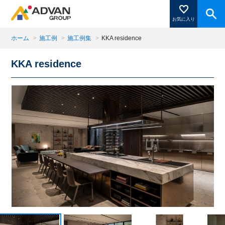
お気に入り
ホーム
>
施工例
>
施工例集
>
KKA residence
KKA residence
商品ページにある「お気に入り登録」を押すと登録した
商品がここに表示されます。
閉じる