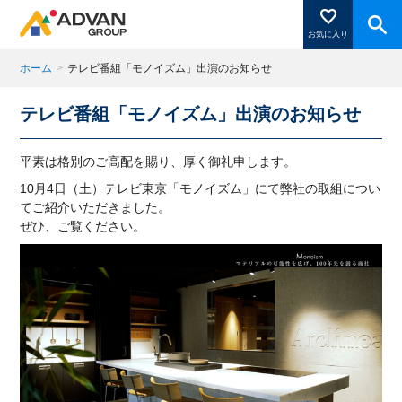
お気に入り
ホーム
>
テレビ番組「モノイズム」出演のお知らせ
テレビ番組「モノイズム」出演のお知らせ
商品ページにある「お気に入り登録」を押すと登録した
商品がここに表示されます。
平素は格別のご高配を賜り、厚く御礼申します。
10月4日（土）テレビ東京「モノイズム」にて弊社の取組につい
てご紹介いただきました。
閉じる
ぜひ、ご覧ください。