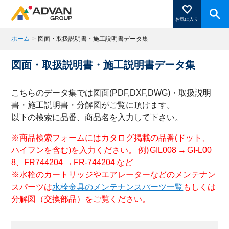
お気に入り
ホーム
>
図面・取扱説明書・施工説明書データ集
図面・取扱説明書・施工説明書データ集
商品ページにある「お気に入り登録」を押すと登録した
商品がここに表示されます。
こちらのデータ集では図面(PDF,DXF,DWG)・取扱説明
書・施工説明書・分解図がご覧に頂けます。
以下の検索に品番、商品名を入力して下さい。
閉じる
※商品検索フォームにはカタログ掲載の品番(ドット、
ハイフンを含む)を入力ください。 例) GIL008 → GI-L00
8、FR744204 → FR-744204 など
※水栓のカートリッジやエアレーターなどのメンテナン
スパーツは
水栓金具のメンテナンスパーツ一覧
もしくは
分解図（交換部品）をご覧ください。