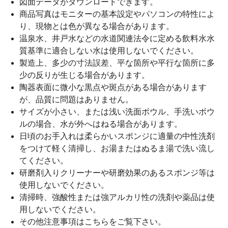
図面データがダウンロードできます。
商品写真はモニターの基本設定やパソコンの特性によ
り、現物とは色が異なる場合があります。
温泉水、井戸水などの水道関連法令に定める飲料水水
質基準に適合しない水は使用しないでください。
製造上、多少の寸法誤差、平な箇所や平行な箇所に多
少の反りが生じる場合があります。
陶器表面に微小な黒点や斑点がある場合があります
が、品質に問題はありません。
サイズが小さい、または浅い洗面ボウル、手洗いボウ
ルの場合、水が外へはねる場合があります。
日頃のお手入れは柔らかいスポンジに適量の中性洗剤
をつけて軽く清掃し、お湯またはぬるま湯で洗い流し
てください。
研磨剤入りクリーナーや研磨効果のあるスポンジ等は
使用しないでください。
清掃時、強酸性または強アルカリ性の洗剤や薬品は使
用しないでください。
その他注意事項は
こちら
をご覧下さい。