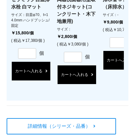
水栓 白マット
付ネジキット(コ
（床排水）
ンクリート・木下
サイズ：目皿φ70、t=1
サイズ：-
4.0mm ハンドプッシュ/
地兼用)
￥9,800
/個
固定
サイズ：
( 税込￥10,780/個 
￥15,800
/個
￥2,800
/個
( 税込￥17,380/個 )
( 税込￥3,080/個 )
個
個
カートへ入れる
カートへ入れる
カートへ入れる
詳細情報（シリーズ・品番）