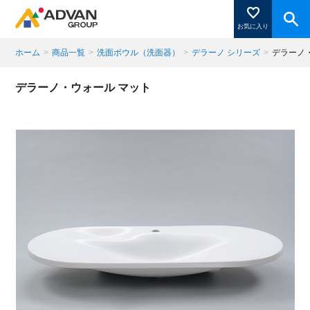
お気に入り
ホーム
>
商品一覧
>
洗面ボウル（洗面器）
>
デラーノ シリーズ
>
デラーノ
商品ページにある「お気に入り登録」を押すと登録した
デラーノ・ウォール マット
商品がここに表示されます。
閉じる