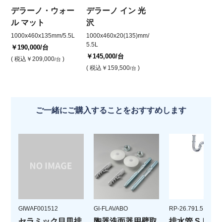
デラーノ・ウォー
デラーノ イン 光
ル マット
沢
1000x460x135mm/5.5L
1000x460x20(135)mm/
5.5L
￥190,000
/台
￥145,000
/台
( 税込
￥209,000
)
/台
( 税込
￥159,500
)
/台
ご一緒にご購入することをおすすめします
GIWAF001512
GI-FLAVABO
RP-26.791.5
セラミック目皿排
陶器洗面器用壁取
排水管 Sトラ