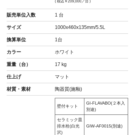
( 税込
￥209,000
／台 )
販売単位入数
1 台
サイズ
1000x460x135mm/5.5L
換算単位
1台
カラー
ホワイト
重量（
台
）
17
kg
仕上げ
マット
材質・素材
陶器質(施釉)
GI-FLAVABO(２本入
壁付キット
別途)
セラミック皿
排水栓(白光
GIW-AF0015(別途)
沢)