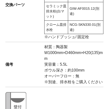
交換パーツ
セラミック皿
GIW-AF0015.12(別
排水栓(白マ
途)
ット)
クローム皿排
NCG-SKN330.01(別
水栓
途)
※ハンドプッシュ/ 固定栓
材質：陶器製
W1000mm×D460mm×H20(135)m
m
備考
実容量：5.5L
ボウル深さ：約100mm
オーバーフロー：無
※別途、排水栓をご購入ください