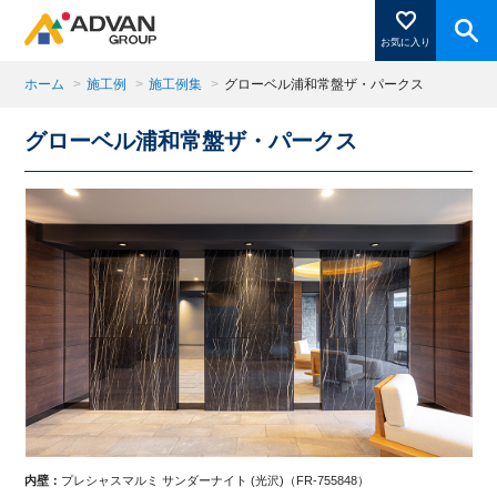
お気に入り
ホーム
>
施工例
>
施工例集
>
グローベル浦和常盤ザ・パークス
グローベル浦和常盤ザ・パークス
商品ページにある「お気に入り登録」を押すと登録した
商品がここに表示されます。
閉じる
内壁：
プレシャスマルミ サンダーナイト (光沢)（FR-755848）
内