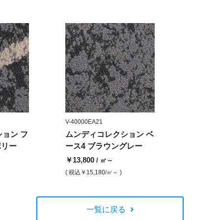
V-40000EA21
ョン フ
ムンディコレクション ベ
ボリー
ース4 ブラウングレー
￥13,800
/ ㎡～
( 税込
￥15,180
/㎡～ )
一覧に戻る