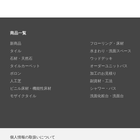
商品一覧
新商品
フローリング・床材
タイル
水まわり・洗面スペース
石材・天然石
ウッドデッキ
タイルカーペット
オーダーユニットバス
ボロン
加工のお見積り
人工芝
副資材・工法
ビニル床材・機能性床材
シャワー・バス
モザイクタイル
洗面化粧台・洗面台
個人情報の取扱いについて