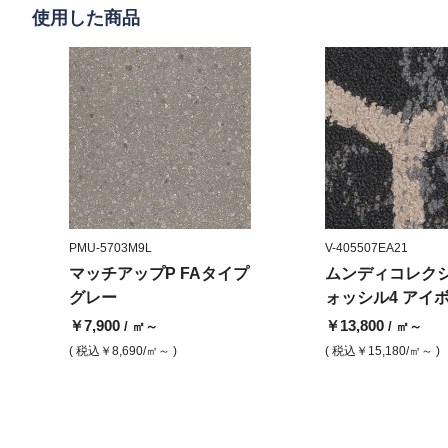
使用した商品
PMU-5703M9L
V-405507EA21
マッチアップP FAタイプ
ムンディコレクシ
グレー
ォッシル4 アイ
￥7,900
￥13,800
/ ㎡～
/ ㎡～
( 税込
￥8,690
/㎡～ )
( 税込
￥15,180
/㎡～ )