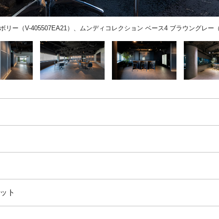
内床：
マッチアップP FAタイプ グレー（PMU-5703M9L）
ット