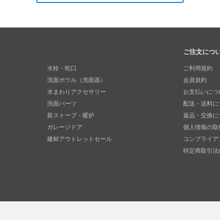
ご注文につ
水栓・蛇口
ご利用規約
洗面ボウル（洗面器）
会員規約
水まわりアクセサリー
お支払いにつ
洗面パーツ
配送・送料に
薪ストーブ・暖炉
返品・交換に
ガレージドア
個人情報の取
建材アウトレットセール
コンプライア
特定商取引法