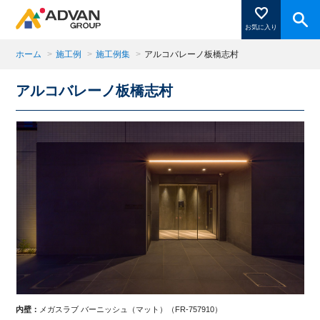
お気に入り
ホーム
>
施工例
>
施工例集
>
アルコバレーノ板橋志村
アルコバレーノ板橋志村
商品ページにある「お気に入り登録」を押すと登録した
商品がここに表示されます。
閉じる
内壁：
メガスラブ バーニッシュ（マット）（FR-757910）
内