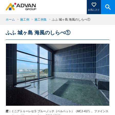
お気に入り
ホーム
>
施工例
>
施工例集
>
ふふ 城ヶ島 海風のしらべ①
ふふ 城ヶ島 海風のしらべ①
商品ページにある「お気に入り登録」を押すと登録した
商品がここに表示されます。
閉じる
ンス
壁：
ミニアトゥーレセラ ブルーノッテ（ベルベット）（MCJ-417）、ファインス
浴