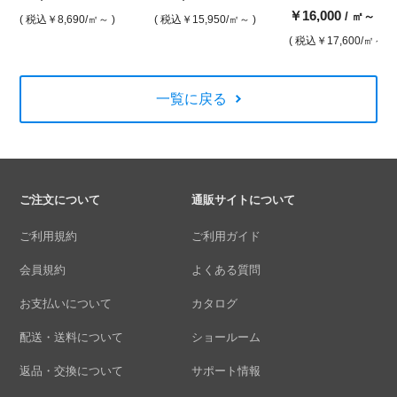
￥16,000
/ ㎡～
( 税込
￥8,690
/㎡～ )
( 税込
￥15,950
/㎡～ )
( 税込
￥17,600
/㎡～ )
一覧に戻る
ご注文について
通販サイトについて
ご利用規約
ご利用ガイド
会員規約
よくある質問
お支払いについて
カタログ
配送・送料について
ショールーム
返品・交換について
サポート情報