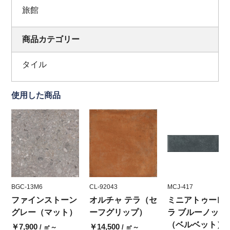
旅館
商品カテゴリー
タイル
使用した商品
BGC-13M6
CL-92043
MCJ-417
ファインストーン
オルチャ テラ（セ
ミニアトゥーレ
グレー（マット）
ーフグリップ）
ラ ブルーノッテ
（ベルベット）
￥7,900
￥14,500
/ ㎡～
/ ㎡～