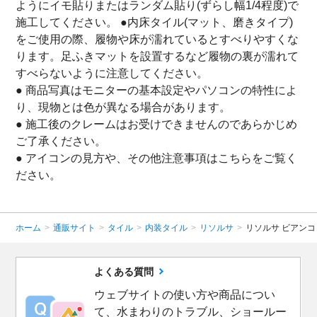
ようにイモ貼りまたはランダム貼り(ずらし幅1/4程度)で
施工してください。 ●内床タイル(マット、磨きタイプ)
をご使用の際、履物や床が濡れているとすべりやすくな
ります。足ふきマットを設置するなど履物の裏が濡れて
すべらないように注意してください。
● 商品写真はモニターの基本設定やパソコンの特性によ
り、現物とは色が異なる場合があります。
● 施工後のクレームはお受けできませんのであらかじめ
ご了承ください。
● アイコンの見方や、その他注意事項は
こちら
をご覧く
ださい。
ホーム
>
通販サイト
>
タイル
>
内装タイル
>
リソルサ
>
リソルサ ビアンコ 
よくある質問
ウェブサイトの使い方や商品につい
て、水まわりのトラブル、ショールー