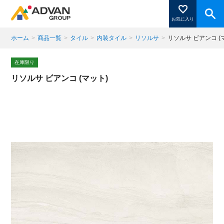
お気に入り
ホーム
>
商品一覧
>
タイル
>
内装タイル
>
リソルサ
>
リソルサ ビアンコ (
商品ページにある「お気に入り登録」を押すと登録した
在庫限り
商品がここに表示されます。
リソルサ ビアンコ (マット)
閉じる