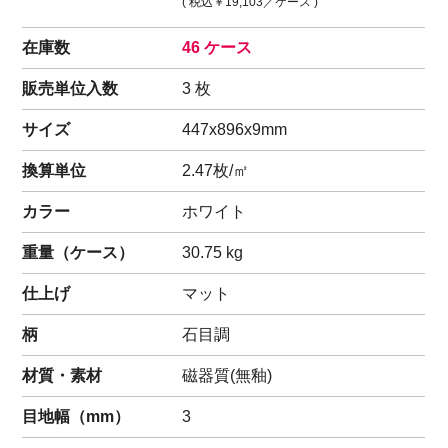
( 税込
￥19,103
／ケース )
在庫数
46 ケース
販売単位入数
3 枚
サイズ
447x896x9mm
換算単位
2.47枚/㎡
カラー
ホワイト
重量（
ケース
）
30.75
kg
仕上げ
マット
柄
石目調
材質・素材
磁器質(無釉)
目地幅（mm）
3