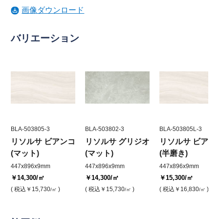
画像ダウンロード
バリエーション
BLA-503805-3
BLA-503802-3
BLA-503805L-3
リソルサ ビアンコ
リソルサ グリジオ
リソルサ ビアン
(マット)
(マット)
(半磨き)
447x896x9mm
447x896x9mm
447x896x9mm
￥14,300
/㎡
￥14,300
/㎡
￥15,300
/㎡
( 税込
￥15,730
)
( 税込
￥15,730
)
( 税込
￥16,830
)
/㎡
/㎡
/㎡