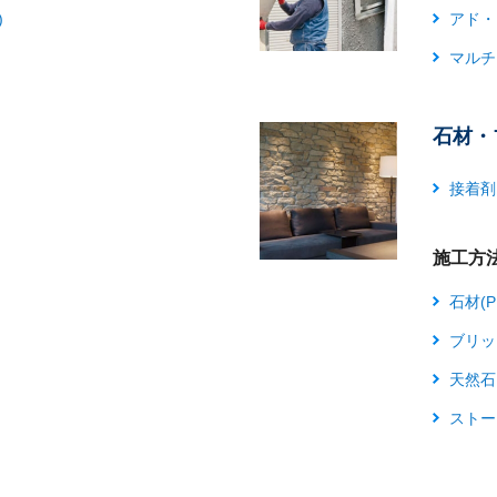
)
アド・
マルチ
石材・
接着剤
施工方
石材(P
ブリック
天然石
ストー