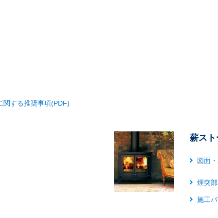
関する推奨事項(PDF)
薪スト
図面・
煙突部
施工パ