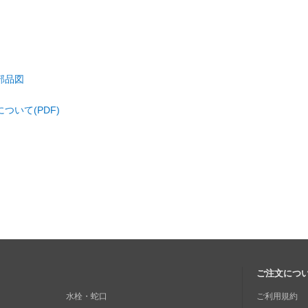
部品図
いて(PDF)
ご注文につ
水栓・蛇口
ご利用規約