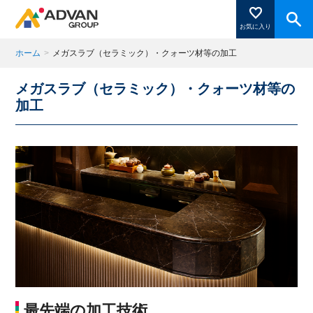
お気に入り
ホーム
>
メガスラブ（セラミック）・クォーツ材等の加工
メガスラブ（セラミック）・クォーツ材等の
商品ページにある「お気に入り登録」を押すと登録した
加工
商品がここに表示されます。
閉じる
最先端の加工技術