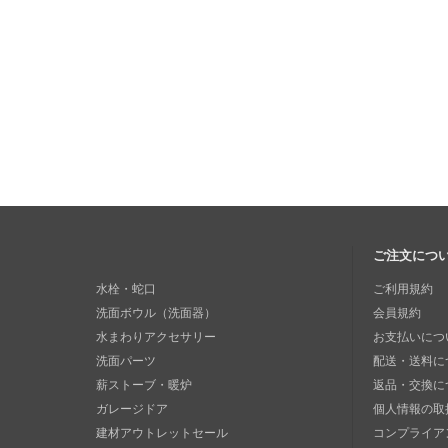
ご注文につ
水栓・蛇口
ご利用規約
洗面ボウル（洗面器）
会員規約
水まわりアクセサリー
お支払いにつ
洗面パーツ
配送・送料に
薪ストーブ・暖炉
返品・交換に
ガレージドア
個人情報の取
建材アウトレットセール
コンプライア