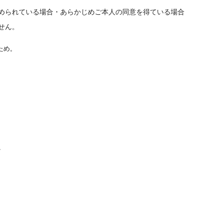
められている場合・あらかじめご本人の同意を得ている場合
せん。
ため。
。