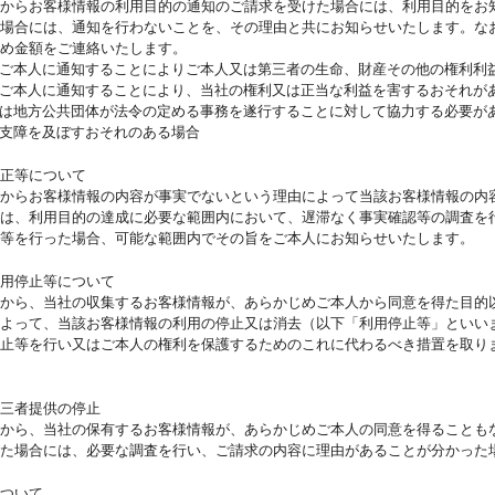
からお客様情報の利用目的の通知のご請求を受けた場合には、利用目的をお
の場合には、通知を行わないことを、その理由と共にお知らせいたします。な
め金額をご連絡いたします。
ご本人に通知することによりご本人又は第三者の生命、財産その他の権利利
ご本人に通知することにより、当社の権利又は正当な利益を害するおそれが
は地方公共団体が法令の定める事務を遂行することに対して協力する必要が
支障を及ぼすおそれのある場合
正等について
人からお客様情報の内容が事実でないという理由によって当該お客様情報の内
には、利用目的の達成に必要な範囲内において、遅滞なく事実確認等の調査を
等を行った場合、可能な範囲内でその旨をご本人にお知らせいたします。
用停止等について
人から、当社の収集するお客様情報が、あらかじめご本人から同意を得た目的
によって、当該お客様情報の利用の停止又は消去（以下「利用停止等」といい
停止等を行い又はご本人の権利を保護するためのこれに代わるべき措置を取り
三者提供の停止
人から、当社の保有するお客様情報が、あらかじめご本人の同意を得ることも
た場合には、必要な調査を行い、ご請求の内容に理由があることが分かった
ついて