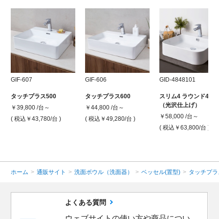
GIF-607
GIF-606
GID-4848101
タッチプラス500
タッチプラス600
スリム4 ラウンド480
（光沢仕上げ）
￥39,800 /台～
￥44,800 /台～
￥58,000 /台～
( 税込￥43,780
/台 )
( 税込￥49,280
/台 )
( 税込￥63,800
/台 )
ホーム
>
通販サイト
>
洗面ボウル（洗面器）
>
ベッセル(置型)
>
タッチプラ
よくある質問
ウェブサイトの使い方や商品につい