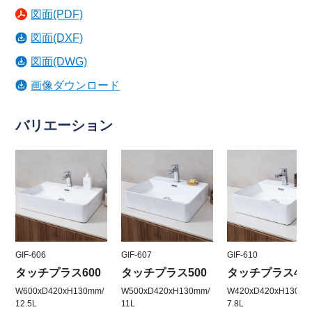
図面(PDF)
図面(DXF)
図面(DWG)
画像ダウンロード
バリエーション
GIF-606
GIF-607
GIF-610
タッチプラス600
タッチプラス500
タッチプラス42
W600xD420xH130mm/
W500xD420xH130mm/
W420xD420xH130mm
12.5L
11L
7.8L