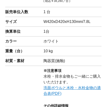
( 税込
￥38,280
／台 )
販売単位入数
1 台
サイズ
W420xD420xH130mm/7.8L
換算単位
1台
カラー
ホワイト
重量（
台
）
10
kg
材質・素材
陶器質(施釉)
※注意事項
水栓・排水金物もご一緒にご購入
いただけます。
洗面ボウルと水栓・水栓金物の適
合表(PDF)
その他詳細情報