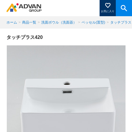
お気に入り
ホーム
>
商品一覧
>
洗面ボウル（洗面器）
>
ベッセル(置型)
>
タッチプラス
商品ページにある「お気に入り登録」を押すと登録した
タッチプラス420
商品がここに表示されます。
閉じる