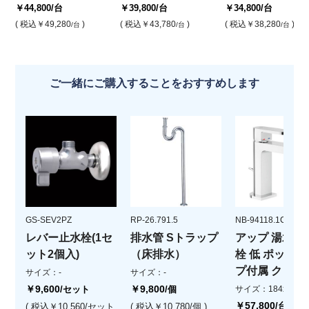
￥44,800
/台
￥39,800
/台
￥34,800
/台
( 税込
￥49,280
)
( 税込
￥43,780
)
( 税込
￥38,280
)
/台
/台
/台
ご一緒にご購入することをおすすめします
GS-SEV2PZ
RP-26.791.5
NB-94118.1CR
レバー止水栓(1セ
排水管 Sトラップ
アップ 湯水混
ット2個入)
（床排水）
栓 低 ポップ
プ付属 クロー
サイズ：-
サイズ：-
￥9,600
￥9,800
/セット
/個
サイズ：184xH15
￥57,800
/台
( 税込￥10,560/セット
( 税込￥10,780/個 )