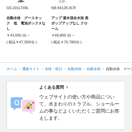
GS-201LT49L
NB-94128.3CR
自動水栓 グースネッ
アップ 湯水混合水栓 高
ク 低 電池ボックスな
ポップアップなし クロ
し
ーム
￥43,000 /台～
￥69,800 /台～
( 税込￥47,300
/台 )
( 税込￥76,780
/台 )
ホーム
>
通販サイト
>
水栓・蛇口
>
自動水栓
>
自動水栓
>
自動水栓 グー
よくある質問
ウェブサイトの使い方や商品につい
て、水まわりのトラブル、ショールー
ムの事などよくいただくご質問にお答
えします。