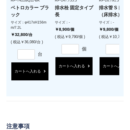
RP-Y422BQ11-BK
RP-147.755.5
RP-26.791.5
ベトロカラー ブラ
排水栓 固定タイプ
排水管 Sトラ
ック
長
（床排水）
サイズ：φ417xH156m
サイズ：-
サイズ：-
m/7.2L
￥8,900
￥9,800
/個
/個
￥32,800
/台
( 税込￥9,790/個 )
( 税込￥10,780/個 
( 税込￥36,080/台 )
個
台
カートへ入れる
カートへ入れる
カートへ入れる
注意事項