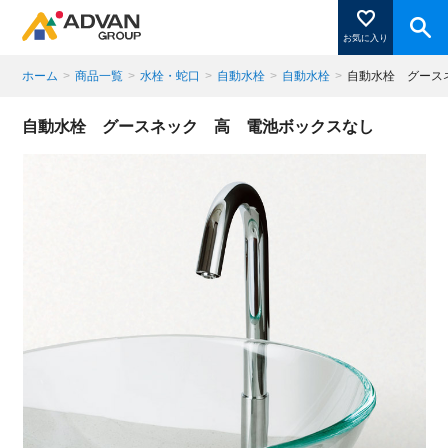
お気に入り
ホーム
>
商品一覧
>
水栓・蛇口
>
自動水栓
>
自動水栓
>
自動水栓 グース
商品ページにある「お気に入り登録」を押すと登録した
自動水栓 グースネック 高 電池ボックスなし
商品がここに表示されます。
閉じる