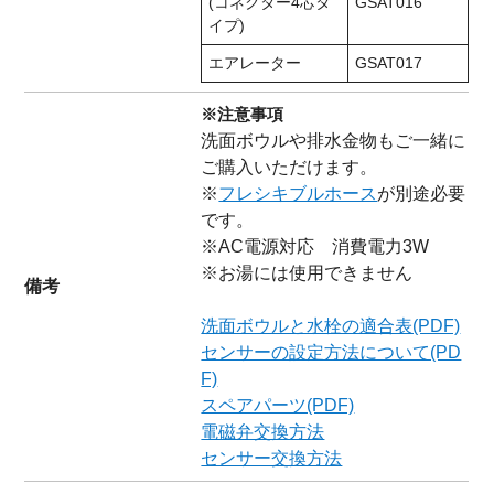
(コネクター4芯タ
GSAT016
イプ)
エアレーター
GSAT017
※注意事項
洗面ボウルや排水金物もご一緒に
ご購入いただけます。
※
フレシキブルホース
が別途必要
です。
※AC電源対応 消費電力3W
※お湯には使用できません
備考
洗面ボウルと水栓の適合表(PDF)
センサーの設定方法について(PD
F)
スペアパーツ(PDF)
電磁弁交換方法
センサー交換方法