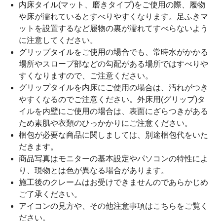
内床タイル(マット、磨きタイプ)をご使用の際、履物
や床が濡れているとすべりやすくなります。足ふきマ
ットを設置するなど履物の裏が濡れてすべらないよう
に注意してください。
グリップタイルをご使用の場合でも、常時水がかかる
場所やスロープ部などの勾配がある場所ではすべりや
すくなりますので、ご注意ください。
グリップタイルを内床にご使用の場合は、汚れがつき
やすくなるのでご注意ください。外床用(グリップ)タ
イルを内壁にご使用の場合は、表面にざらつきがある
ため素肌や衣類のひっかかりにご注意ください。
梱包が必要な商品に関しましては、別途梱包代をいた
だきます。
商品写真はモニターの基本設定やパソコンの特性によ
り、現物とは色が異なる場合があります。
施工後のクレームはお受けできませんのであらかじめ
ご了承ください。
アイコンの見方や、その他注意事項は
こちら
をご覧く
ださい。