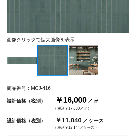
画像クリックで拡大画像を表示
商品番号：MCJ-416
￥16,000
設計価格（税別）
／ ㎡
( 税込
￥17,600
／㎡ )
￥11,040
設計価格（税別）
／ ケース
( 税込
￥12,144
／ケース )