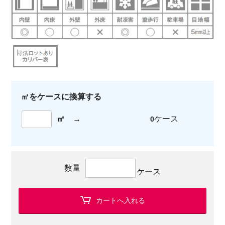
㎡をケースに換算する
㎡
→
ケース
0
数量
ケース
カートへ入れる