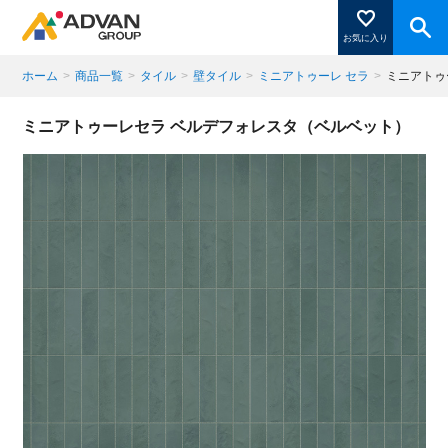
お気に入り
ホーム
>
商品一覧
>
タイル
>
壁タイル
>
ミニアトゥーレ セラ
>
ミニアトゥ
商品ページにある「お気に入り登録」を押すと登録した
ミニアトゥーレセラ ベルデフォレスタ（ベルベット）
商品がここに表示されます。
閉じる