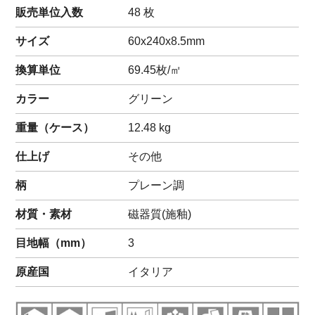
販売単位入数
48 枚
サイズ
60x240x8.5mm
換算単位
69.45枚/㎡
カラー
グリーン
重量（
ケース
）
12.48
kg
仕上げ
その他
柄
プレーン調
材質・素材
磁器質(施釉)
目地幅（mm）
3
原産国
イタリア