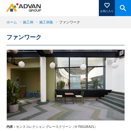
お気に入り
ホーム
>
施工例
>
施工例集
>
ファンワーク
ファンワーク
商品ページにある「お気に入り登録」を押すと登録した
商品がここに表示されます。
閉じる
内床：
センスコレクション グレースクリーン（V-75012EA21）
内