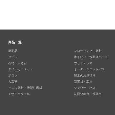
商品一覧
新商品
フローリング・床材
タイル
水まわり・洗面スペース
石材・天然石
ウッドデッキ
タイルカーペット
オーダーユニットバス
ボロン
加工のお見積り
人工芝
副資材・工法
ビニル床材・機能性床材
シャワー・バス
モザイクタイル
洗面化粧台・洗面台