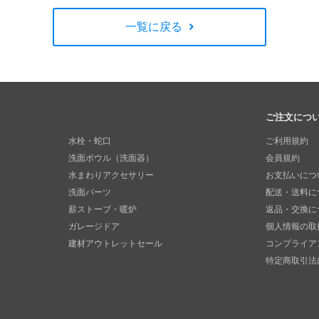
一覧に戻る
ご注文につ
水栓・蛇口
ご利用規約
洗面ボウル（洗面器）
会員規約
水まわりアクセサリー
お支払いにつ
洗面パーツ
配送・送料に
薪ストーブ・暖炉
返品・交換に
ガレージドア
個人情報の取
建材アウトレットセール
コンプライア
特定商取引法