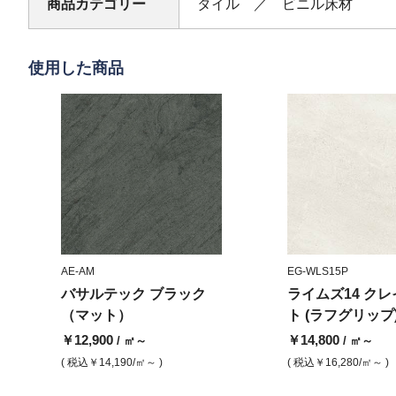
商品カテゴリー
タイル ／ ビニル床材
使用した商品
AE-AM
EG-WLS15P
バサルテック ブラック
ライムズ14 ク
（マット）
ト (ラフグリップ
￥12,900
￥14,800
/ ㎡～
/ ㎡～
( 税込
￥14,190
/㎡～ )
( 税込
￥16,280
/㎡～ )