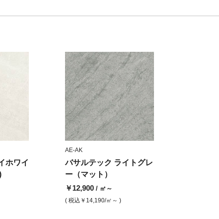
AE-AK
レイホワイ
バサルテック ライトグレ
)
ー（マット）
￥12,900
/ ㎡～
( 税込
￥14,190
/㎡～ )