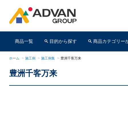
商品一覧
目的から探す
商品カテゴリー
ホーム
>
施工例
>
施工例集
>
豊洲千客万来
豊洲千客万来
商品ページ