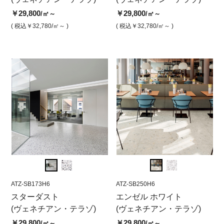
角
￥29,800
￥29,800
￥29,800
￥29,
￥2
/㎡～
/㎡
/㎡～
￥29,800
/㎡
( 税込￥32,780
( 税込￥32,780
/㎡～ )
/㎡ )
( 税込￥32,780
/㎡～ )
( 税込￥
( 
( 税込￥32,780
/㎡ )
ATZ-SB173H6
ATZ-SB250H6
ATZ-SB173H6
ATZ-SB250H6
ATZ-S
ATZ
 ス
スターダスト
ヴェネチアン・テラゾ エ
ヴェネチアン・テラゾ ス
エンゼル ホワイト
スタ
ヴ
(ヴェネチアン・テラゾ)
ンゼルホワイト 水磨 600
ターダスト水磨 600角
(ヴェネチアン・テラゾ)
(ヴ
ン
角
角
￥29,800
￥29,800
￥29,800
￥29,
/㎡～
/㎡
/㎡～