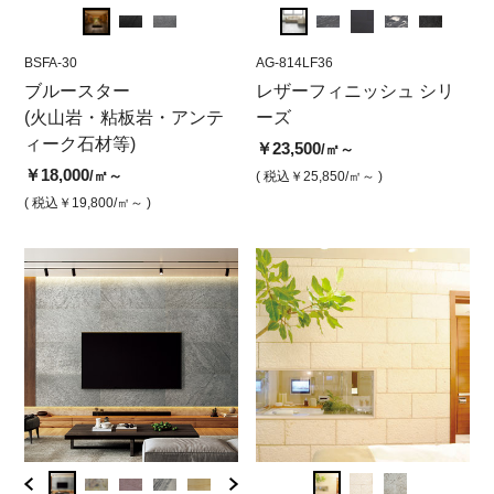
BSFA-30
AG-8480LF36
BSFA-30
AG-814LF36
BSFA-
AG-
・
ブルースター
シルバーグレ－ レザーフ
ブルースター（ マット調
レザーフィニッシュ シリ
ブル
フ
(火山岩・粘板岩・アンテ
ィニッシュ
水磨き）
ーズ
レザ
ー
ィーク石材等)
ィ
￥23,500
￥18,000
￥23,500
￥18,
/㎡
/㎡
/㎡～
￥18,000
￥2
/㎡～
( 税込￥25,850
/㎡ )
( 税込￥19,800
( 税込￥25,850
/㎡ )
/㎡～ )
( 税込￥
( 税込￥19,800
/㎡～ )
( 