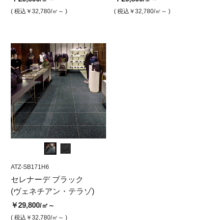
￥29,800
￥2
/㎡
( 税込￥32,780
/㎡～ )
( 税込￥32,780
( 税込￥32,780
/㎡ )
/㎡～ )
( 税込￥
( 税込￥32,780
/㎡ )
( 
ATZ-SB171H6
ATZ-SB171H6
ATZ-S
 セ
セレナーデ ブラック
ヴェネチアン・テラゾ セ
セレ
60
(ヴェネチアン・テラゾ)
レナーデブラック水磨 60
(ヴ
0角
￥29,800
￥29,
/㎡～
￥29,800
/㎡
( 税込￥32,780
/㎡～ )
( 税込￥