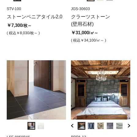
STV-100
JGS-30602
STV-100
JGS-30603
STV-1
JGS
 マ
ストーンベニアタイル2.0
クラーツストーン ベンジ
ストーンベニアタイル イ
クラーツストーン
スト
ク
ャミングレー ムサムサム
ンディアンオウム
(壁用石材)
ラレ
ン
￥7,300
/枚～
仕上げ
上
￥7,300
￥31,000
￥7,3
/枚
/㎡～
( 税込￥8,030
/枚～ )
￥31,000
￥3
/㎡
( 税込￥8,030
( 税込￥34,100
/枚 )
/㎡～ )
( 税込￥
( 税込￥34,100
/㎡ )
( 