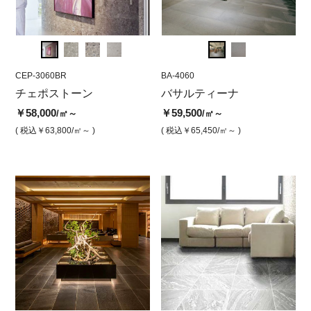
CEP-3060BR
BA-4060
CEP-3060BR
BA-4060
CEP-3
BA-
仕
チェポストーン
バサルティーナ
チェポストーン ブラシ仕
バサルティーナ
チェ
バ
上げ
リー
￥58,000
￥59,500
￥59,500
￥5
/㎡～
/㎡
/㎡～
￥58,000
￥79,
/㎡
( 税込￥63,800
( 税込￥65,450
/㎡～ )
/㎡ )
( 税込￥65,450
/㎡～ )
( 
( 税込￥63,800
/㎡ )
( 税込￥