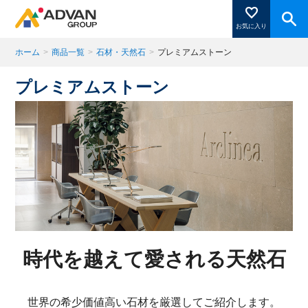
お気に入り
ホーム
>
商品一覧
>
石材・天然石
>
プレミアムストーン
プレミアムストーン
商品ページにある「お気に入り登録」を押すと登録した
商品がここに表示されます。
閉じる
時代を越えて愛される天然石
世界の希少価値高い石材を厳選してご紹介します。