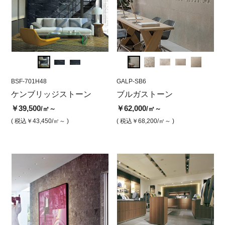
BSF-701H48
GARG-BR6
BSF-701H48
GALP-SB6
BSF-7
GA
レ
ケンブリッジストーン
ブルガストーン アルジェ
ケンブリッジストーン 水
ブルガストーン
ケン
ブ
ント（ブラシ仕上げ）
磨き
ザー
（
￥39,500
￥62,000
/㎡～
/㎡～
￥62,000
￥39,500
￥39,
￥6
/㎡
/㎡
( 税込￥43,450
/㎡～ )
( 税込￥68,200
/㎡～ )
( 税込￥68,200
/㎡ )
( 税込￥43,450
/㎡ )
( 税込￥
( 