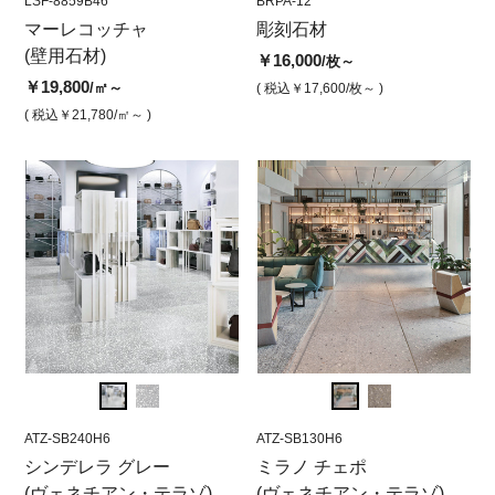
LSF-8859B46
BSWA-13
LSF-8859B46
BRPA-12
LSF-8
BRP
ス
マーレコッチャ
リーフ ネロ（ライムスト
マーレコッチャ(ライムス
彫刻石材
マー
パ
(壁用石材)
ーン）
トーン)
(壁用
ー
￥16,000
/枚～
￥19,800
￥16,800
￥19,800
￥19,
￥1
/㎡～
/枚
/㎡
( 税込￥17,600
/枚～ )
( 税込￥21,780
( 税込￥18,480
/㎡～ )
/枚 )
( 税込￥21,780
/㎡ )
( 税込￥
( 
ATZ-SB240H6
ATZ-SB130H6
ATZ-SB240H6
ATZ-SB130H6
ATZ-S
ATZ
 シ
シンデレラ グレー
ヴェネチアン・テラゾ ミ
ヴェネチアン・テラゾ シ
ミラノ チェポ
シン
ヴ
00
(ヴェネチアン・テラゾ)
ラノチェッポ 水磨 600角
ンデレラグレー水磨 600
(ヴェネチアン・テラゾ)
(ヴ
ラ