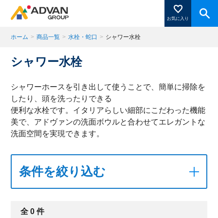
お気に入り
ホーム
>
商品一覧
>
水栓・蛇口
>
シャワー水栓
シャワー水栓
商品ページにある「お気に入り登録」を押すと登録した
商品がここに表示されます。
シャワーホースを引き出して使うことで、簡単に掃除を
したり、頭を洗ったりできる
便利な水栓です。イタリアらしい細部にこだわった機能
閉じる
美で、アドヴァンの洗面ボウルと合わせてエレガントな
洗面空間を実現できます。
条件を絞り込む
全
0
件