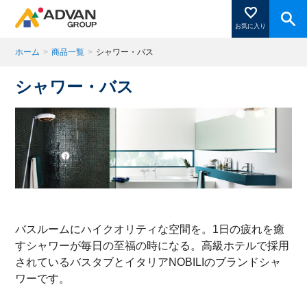
お気に入り
ホーム
>
商品一覧
>
シャワー・バス
シャワー・バス
商品ページにある「お気に入り登録」を押すと登録した
商品がここに表示されます。
閉じる
バスルームにハイクオリティな空間を。1日の疲れを癒
すシャワーが毎日の至福の時になる。高級ホテルで採用
されているバスタブとイタリアNOBILIのブランドシャ
ワーです。