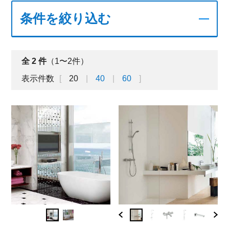
条件を絞り込む
全
2
件
（1〜2件）
表示件数
20
40
60