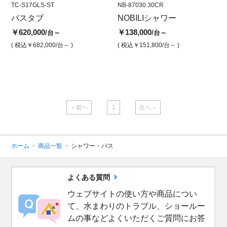
TC-S17GLS-ST
NB00030CR
TC-S17GLS-ST
NB-87030.30CR
TC-S1
NB-
バスタブ
リキッド サーモ式シャワ
カンドーレバス グロス
NOBILIシャワー
バス
ノ
ー用湯水混合栓
（光沢）タイプ
ン
￥620,000
￥138,000
￥620
/台～
/台～
合
￥128,000
￥620,000
/台
/台
( 税込￥682,000
/台～ )
( 税込￥151,800
/台～ )
( 税込￥
￥1
( 税込￥140,800
/台 )
( 税込￥682,000
/台 )
( 
＜前へ
1
次へ＞
ホーム
>
商品一覧
>
シャワー・バス
よくある質問
ウェブサイトの使い方や商品につい
て、水まわりのトラブル、ショールー
ムの事などよくいただくご質問にお答