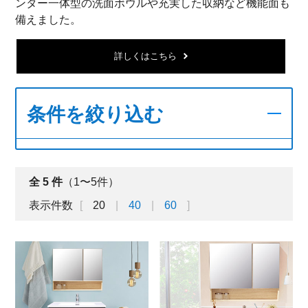
ンター一体型の洗面ボウルや充実した収納など機能面も
備えました。
詳しくはこちら
条件を絞り込む
全
5
件
（1〜5件）
表示件数
20
40
60