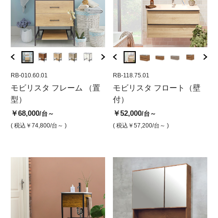
RB-010.60.01
RB-118.90.26
RB-010.60.01
RB-118.75.01
RB-01
RB-
 ホ
モビリスタ フレーム （置
モビリスタフロート900 ホ
モビリスタフレーム600 ウ
モビリスタ フロート（壁
モビ
モ
ビ
型）
ワイト（マット） 壁付洗
ォルナット キャビネット
付）
ーク
ォ
面台
ット
￥68,000
￥68,000
￥52,000
￥5
/台～
/台
/台～
￥60,000
￥68,
/台
( 税込￥74,800
/台～ )
( 税込￥74,800
( 税込￥57,200
/台 )
/台～ )
( 
( 税込￥66,000
/台 )
( 税込￥