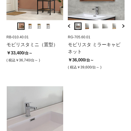
RB-010.40.01
RG-705.90.26
RB-010.40.01
RG-705.60.01
RB-01
RG-
ジ
モビリスタミニ（置型）
モビリスタ ミラーキャビ
モビリスタミニ ウォルナ
モビリスタ ミラーキャビ
モビ
モ
具
ネット+シェルフ900 ホワ
ット フレーム置型洗面家
ネット
チュ
ネ
￥33,400
/台～
イト
具
面家
ル
￥36,000
/台～
( 税込￥36,740
/台～ )
￥44,000
￥33,400
￥33,
￥3
/台
/台
( 税込￥39,600
/台～ )
( 税込￥48,400
/台 )
( 税込￥36,740
/台 )
( 税込￥
( 