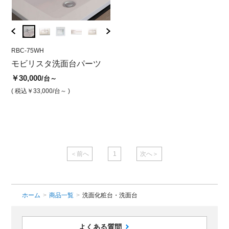
RBC-75WH
RBC-75WH
GIMA-
バ
モビリスタ洗面台パーツ
モビリスタ750 ホワイト
モビ
洗面ボウル一体カウンター
ル
￥30,000
/台～
￥30,000
￥24,
/台
( 税込￥33,000
/台～ )
( 税込￥33,000
/台 )
( 税込￥
＜前へ
1
次へ＞
ホーム
>
商品一覧
>
洗面化粧台・洗面台
よくある質問