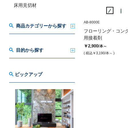
床用見切材
AB-8000E
AB-8000E
商品カテゴリーから探す
フローリング・コンクリエイト
フローリング・コン
用接着剤 アドボン8000E
用接着剤
￥2,900
/本
￥2,900
/本～
目的から探す
( 税込￥3,190
/本 )
( 税込￥3,190
/本～ )
ピックアップ