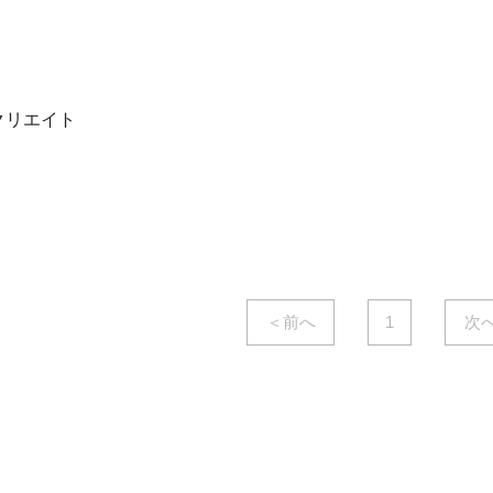
AB-8000E
AB-8000E
フローリング・コンクリエイト
クリエイト
フローリング・コ
用接着剤 アドボン8000E
用接着剤
￥2,900
/本
￥2,900
/本～
( 税込￥3,190
/本 )
( 税込￥3,190
/本～ )
＜前へ
1
次