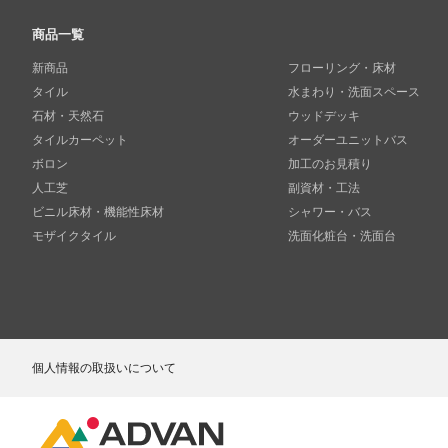
商品一覧
新商品
フローリング・床材
タイル
水まわり・洗面スペース
石材・天然石
ウッドデッキ
タイルカーペット
オーダーユニットバス
ボロン
加工のお見積り
人工芝
副資材・工法
ビニル床材・機能性床材
シャワー・バス
モザイクタイル
洗面化粧台・洗面台
個人情報の取扱いについて