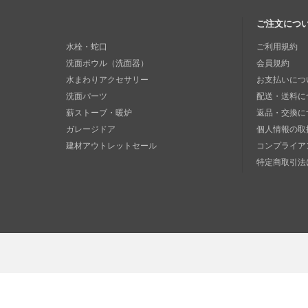
ご注文につ
水栓・蛇口
ご利用規約
洗面ボウル（洗面器）
会員規約
水まわりアクセサリー
お支払いにつ
洗面パーツ
配送・送料に
薪ストーブ・暖炉
返品・交換に
ガレージドア
個人情報の取
建材アウトレットセール
コンプライア
特定商取引法