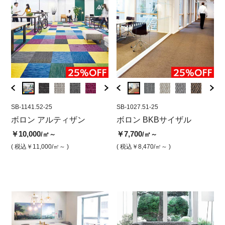
SB-1141.52-25
SB-1027.57-25
SB-1141.52-25
SB-1027.51-25
SB-10
SB-
ン
ボロン アルティザン
ボロン BKBサイザル メタ
ボロン アルティザン ノワ
ボロン BKBサイザル
ボロ
ボ
リックアルファ(ジャンボ
ール ジャンボロール
リュ(
ニ
￥10,000
￥7,700
/㎡～
/㎡～
ロール)
￥10,000
￥13,
￥7
/㎡
( 税込￥11,000
/㎡～ )
( 税込￥8,470
/㎡～ )
￥10,300
/㎡
( 税込￥11,000
/㎡ )
( 税込￥
( 
( 税込￥11,330
/㎡ )