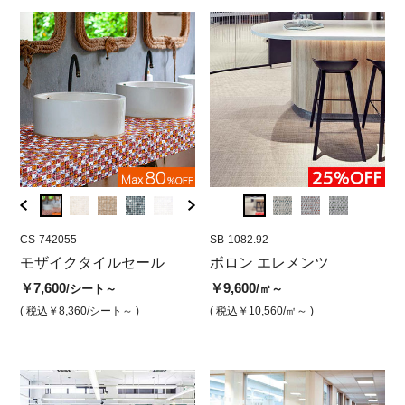
CS-742055
SB-1082.98
RA-05-05
SB-1082.92
RA-05
SB-
ホ
モザイクタイルセール
ボロン エレメンツ マーブ
ニューコスマティー23
ボロン エレメンツ
ニュ
ボ
ル(500角)
(5
￥7,600
￥2,800
￥9,600
￥2,9
/シート～
/シート
/㎡～
￥12,800
￥9
/㎡
( 税込￥8,360
/シート～ )
( 税込￥3,080
( 税込￥10,560
/シート )
/㎡～ )
( 税込￥
( 税込￥14,080
/㎡ )
( 