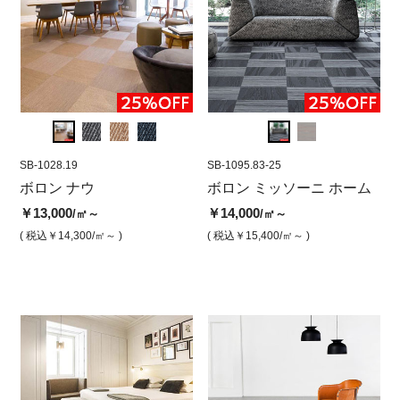
SB-1028.19
SB-1095.83-25
SB-1028.19
SB-1095.83-25
SB-10
SB-
50
ボロン ナウ
ボロン ミッソーニホーム
ボロン ナウ アントラシテ
ボロン ミッソーニ ホーム
ボロン
ボ
ファイヤーワークスホワイ
(500角)
角)
フ
￥13,000
￥14,000
/㎡～
/㎡～
ト
ト
￥13,000
￥13,
/㎡
( 税込￥14,300
/㎡～ )
( 税込￥15,400
/㎡～ )
￥14,000
￥1
/㎡
( 税込￥14,300
/㎡ )
( 税込￥
( 税込￥15,400
/㎡ )
( 