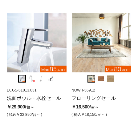
( 税込￥42,790
/㎡ )
( 
ECGS-51013.031
NOWH-56912
ECGS-51013.031
NOWH-56912
GS-18
RWF
ラ
洗面ボウル・水栓セール
ノースウッドオーク190 ホ
GESSI レッコ キッチン用
フローリングセール
エン
ア
ワイトウォッシュ（単板2
湯水混合水栓 首振り機能
5
￥29,900
￥16,500
￥75,
/台～
/㎡～
mm）
付
ッ
( 税込￥32,890
/台～ )
( 税込￥18,150
/㎡～ )
( 税込￥
￥16,500
￥29,900
￥1
/㎡
/台
( 税込￥18,150
/㎡ )
( 税込￥32,890
/台 )
( 