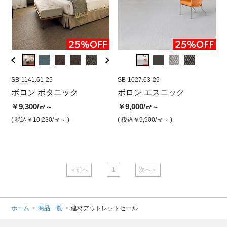
SB-1141.61-25
SB-1028.07
SB-1141.61-25
SB-1027.63-25
SB-10
SB-
ブ
ボロン ボタニック
ボロン エスニック アビス
ボロン ボタニック ライブ
ボロン エスニック
ボロ
ボ
コ(500角)
ラリー(ジャンボロール)
ブラ
コ
￥9,300
￥9,000
/㎡～
/㎡～
￥14,500
￥9,300
￥23,
￥9
/㎡
/㎡
( 税込￥10,230
/㎡～ )
( 税込￥9,900
/㎡～ )
( 税込￥15,950
/㎡ )
( 税込￥10,230
/㎡ )
( 税込￥
( 
＜前へ
1
次へ＞
ホーム
>
商品一覧
>
建材アウトレットセール