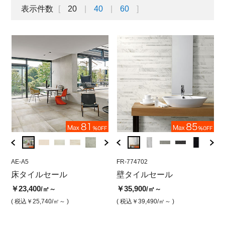
表示件数
20
40
60
AE-A5
IM-I05XPL
BMTT6606M36
FR-774702
BBTA-
MEG
グ
床タイルセール
メガスラブ スプリーム 12
モダン ホワイト(マット)
壁タイルセール
セラ
メ
00×2800 ビアンコ ラーサ
200
0
￥23,400
￥2,200
￥35,900
/㎡～
/㎡
/㎡～
（ラパート磨き）
ル
￥3,0
( 税込￥25,740
/㎡～ )
( 税込￥2,420
( 税込￥39,490
/㎡ )
/㎡～ )
￥38,900
￥9
/㎡
( 税込￥