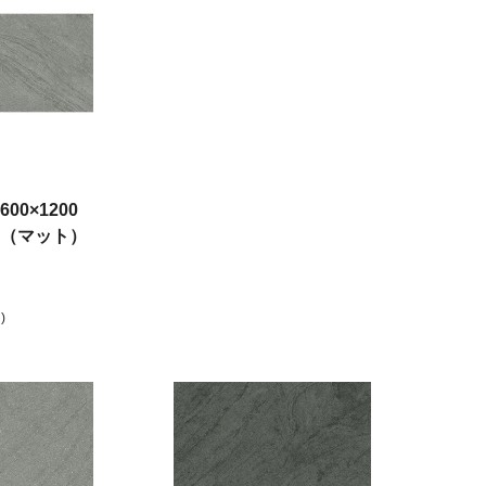
0×1200
（マット）
)