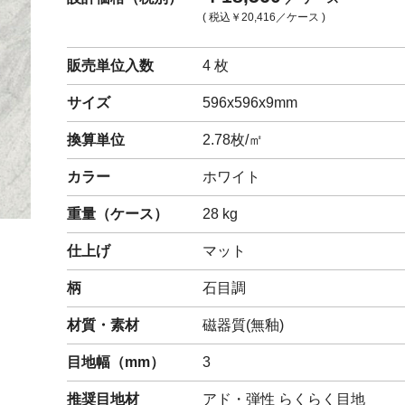
( 税込
￥20,416
／ケース )
閉じる
販売単位入数
4 枚
サイズ
596x596x9mm
換算単位
2.78枚/㎡
カラー
ホワイト
重量（
ケース
）
28
kg
仕上げ
マット
柄
石目調
材質・素材
磁器質(無釉)
目地幅（mm）
3
推奨目地材
アド・弾性 らくらく目地