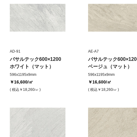
AD-91
AE-A7
バサルテック600×1200
バサルテック600×120
ホワイト（マット）
ベージュ（マット）
596x1195x9mm
596x1195x9mm
￥16,600
/㎡
￥16,600
/㎡
( 税込
￥18,260
)
( 税込
￥18,260
)
/㎡
/㎡