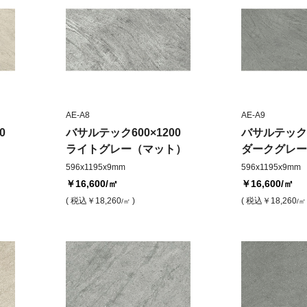
AE-A8
AE-A9
0
バサルテック600×1200
バサルテック60
ライトグレー（マット）
ダークグレー
596x1195x9mm
596x1195x9mm
￥16,600
/㎡
￥16,600
/㎡
( 税込
￥18,260
)
( 税込
￥18,260
/㎡
/㎡