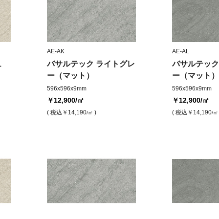
AE-AK
AE-AL
ュ
バサルテック ライトグレ
バサルテック
ー（マット）
ー（マット）
596x596x9mm
596x596x9mm
￥12,900
/㎡
￥12,900
/㎡
( 税込
￥14,190
)
( 税込
￥14,190
/㎡
/㎡