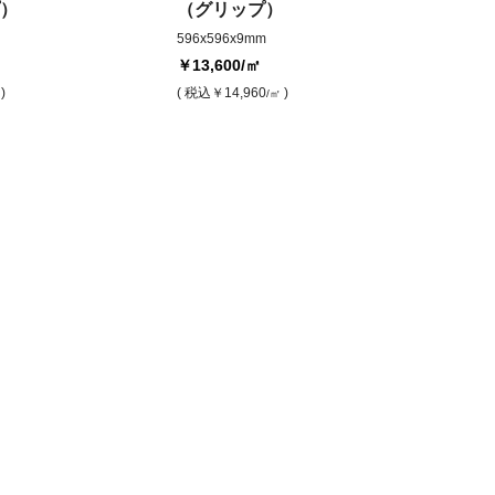
）
（グリップ）
596x596x9mm
￥13,600
/㎡
)
( 税込
￥14,960
)
/㎡