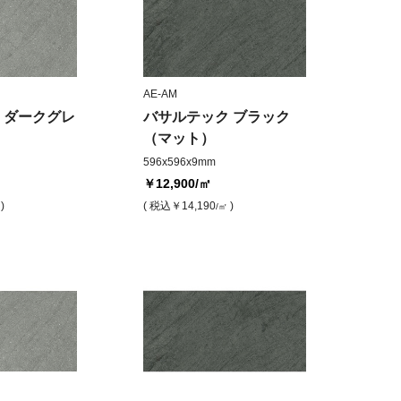
AE-AM
 ダークグレ
バサルテック ブラック
（マット）
596x596x9mm
￥12,900
/㎡
)
( 税込
￥14,190
)
/㎡