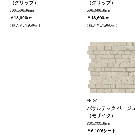
（グリップ）
（グリップ）
596x596x9mm
596x596x9mm
￥13,600
/㎡
￥13,600
/㎡
( 税込
￥14,960
)
( 税込
￥14,960
)
/㎡
/㎡
AE-G4
バサルテック ベージ
（モザイク）
300x300x9mm
￥6,100
/シート