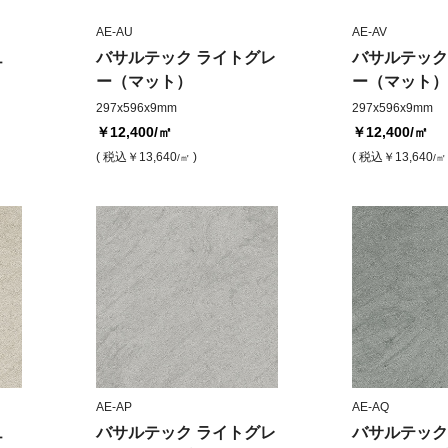
AE-AU
AE-AV
ュ
バサルテック ライトグレ
バサルテック
ー（マット）
ー（マット）
297x596x9mm
297x596x9mm
￥12,400
/㎡
￥12,400
/㎡
( 税込
￥13,640
)
( 税込
￥13,640
/㎡
/㎡
AE-AP
AE-AQ
ュ
バサルテック ライトグレ
バサルテック