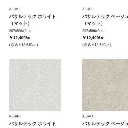
AE-AS
AE-AT
バサルテック ホワイト
バサルテック ベージ
（マット）
（マット）
297x596x9mm
297x596x9mm
￥12,400
/㎡
￥12,400
/㎡
( 税込
￥13,640
)
( 税込
￥13,640
)
/㎡
/㎡
AE-AN
AE-AO
バサルテック ホワイト
バサルテック ベージ