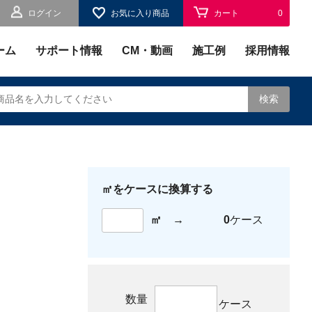
ログイン
お気に入り商品
カート
0
お気に入り
0
ーム
サポート情報
CM・動画
施工例
採用情報
検索
㎡をケースに換算する
されます。
㎡
→
0
ケース
数量
ケース