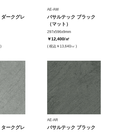
AE-AW
 ダークグレ
バサルテック ブラック
（マット）
297x596x9mm
￥12,400
/㎡
)
( 税込
￥13,640
)
/㎡
AE-AR
 タークグレ
バサルテック ブラック