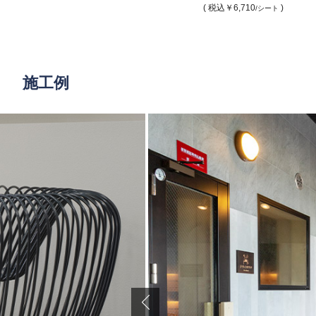
( 税込
￥6,710
)
/シート
施工例