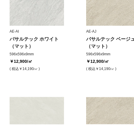
AE-AI
AE-AJ
バサルテック ホワイト
バサルテック ベージ
（マット）
（マット）
596x596x9mm
596x596x9mm
￥12,900
/㎡
￥12,900
/㎡
( 税込
￥14,190
)
( 税込
￥14,190
)
/㎡
/㎡