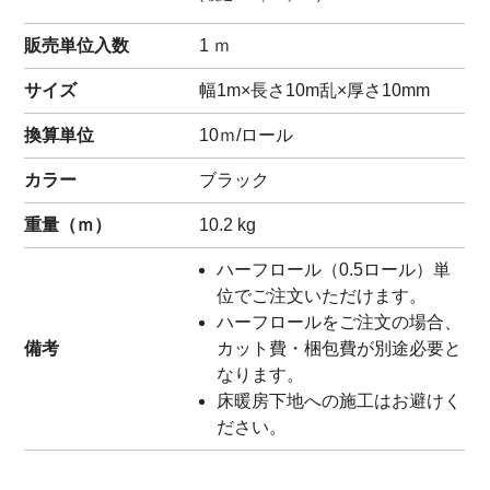
販売単位入数
1 ｍ
サイズ
幅1m×長さ10m乱×厚さ10mm
換算単位
10ｍ/ロール
カラー
ブラック
重量（
ｍ
）
10.2
kg
ハーフロール（0.5ロール）単
位でご注文いただけます。
ハーフロールをご注文の場合、
備考
カット費・梱包費が別途必要と
なります。
床暖房下地への施工はお避けく
ださい。