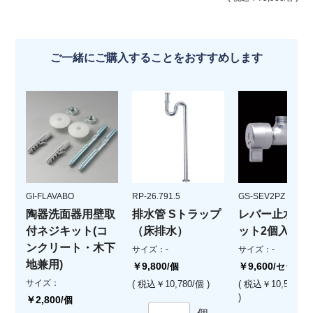
ご一緒にご購入することをおすすめします
GI-FLAVABO
RP-26.791.5
GS-SEV2PZ
陶器洗面器用壁取
排水管 Sトラップ
レバー止水栓(
付ネジキット(コ
（床排水）
ット2個入)
ンクリート・木下
サイズ：-
サイズ：-
地兼用)
￥9,800
￥9,600
/個
/セット
サイズ：
( 税込￥10,780/個 )
( 税込￥10,560/
)
￥2,800
/個