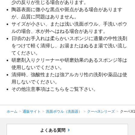
少の反りが生じる場合があります。
陶器表面に微小な黒点や斑点がある場合があります
が、品質に問題はありません。
サイズが小さい、または浅い洗面ボウル、手洗いボウ
ルの場合、水が外へはねる場合があります。
日頃のお手入れは柔らかいスポンジに適量の中性洗剤
をつけて軽く清掃し、お湯またはぬるま湯で洗い流し
てください。
研磨剤入りクリーナーや研磨効果のあるスポンジ等は
使用しないでください。
清掃時、強酸性または強アルカリ性の洗剤や薬品は使
用しないでください。
その他注意事項は
こちら
をご覧下さい。
ホーム
>
通販サイト
>
洗面ボウル（洗面器）
>
クーべXシリーズ
>
クーベX1
よくある質問