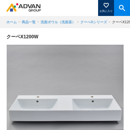
お気に入り
ホーム
>
商品一覧
>
洗面ボウル（洗面器）
>
クーべXシリーズ
>
クーベX12
商品ページにある「お気に入り登録」を押すと登録した
クーベX1200W
商品がここに表示されます。
閉じる