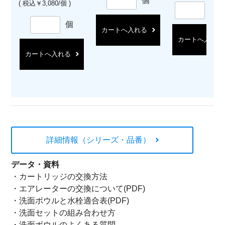
個
( 税込￥3,080/個 )
セ
個
カートへ入れる
カートへ入れる
カートへ入れる
詳細情報（シリーズ・品番）
データ・資料
・
カートリッジの交換方法
・
エアレーターの交換について(PDF)
・
洗面ボウルと水栓適合表(PDF)
・
洗面セットの組み合わせ方
・
洗面ボウルのよくある質問