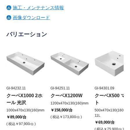
施工・メンテナンス情報
画像ダウンロード
バリエーション
GI-94232.11
GI-94251.11
GI-94301.09
クーベX1000 2ホ
クーベX1200W
クーベX500 マ
ール 光沢
ト
1200x470x130(160)mm
￥158,000
/台
1000x470x130(160)mm
500x470x130(160)mm
11L
￥89,000
/台
( 税込
￥173,800
)
/台
￥69,000
/台
( 税込
￥97,900
)
/台
( 税込
￥75,900
)
/台