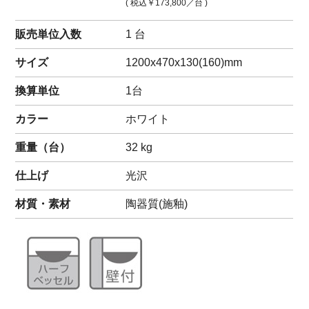
( 税込
￥173,800
／台 )
販売単位入数
1 台
サイズ
1200x470x130(160)mm
換算単位
1台
カラー
ホワイト
重量（
台
）
32
kg
仕上げ
光沢
材質・素材
陶器質(施釉)