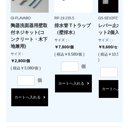
GI-FLAVABO
RP-19.235.5
GS-SEV2PZ
陶器洗面器用壁取
排水管 Tトラップ
レバー止水栓(
付ネジキット(コ
（壁排水）
ット2個入)
ンクリート・木下
サイズ：-
サイズ：-
地兼用)
￥7,800
￥9,600
/個
/セット
サイズ：
( 税込￥8,580/個 )
( 税込￥10,560/
)
￥2,800
/個
個
( 税込￥3,080/個 )
セ
個
カートへ入れる
カートへ入れる
カートへ入れる