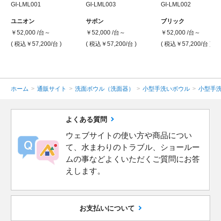
GI-LML001
GI-LML003
GI-LML002
ユニオン
サボン
ブリック
￥52,000 /台～
￥52,000 /台～
￥52,000 /台～
( 税込￥57,200
/台 )
( 税込￥57,200
/台 )
( 税込￥57,200
/台 )
ホーム
>
通販サイト
>
洗面ボウル（洗面器）
>
小型手洗いボウル
>
小型手
よくある質問
ウェブサイトの使い方や商品につい
て、水まわりのトラブル、ショールー
ムの事などよくいただくご質問にお答
えします。
お支払いについて