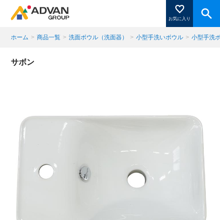
お気に入り
ホーム
>
商品一覧
>
洗面ボウル（洗面器）
>
小型手洗いボウル
>
小型手洗
商品ページにある「お気に入り登録」を押すと登録した
サボン
商品がここに表示されます。
閉じる