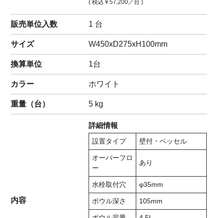
( 税込
￥57,200
／台 )
販売単位入数
1 台
サイズ
W450xD275xH100mm
換算単位
1台
カラー
ホワイト
重量（
台
）
5
kg
詳細情報
設置タイプ
壁付・ベッセル
オーバーフロ
あり
ー
水栓取付穴
φ35mm
内容
ボウル深さ
105mm
ボウル容量
4.5L