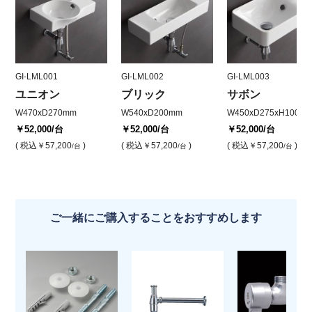
GI-LML001
GI-LML002
GI-LML003
ユニオン
ブリック
サボン
W470xD270mm
W540xD200mm
W450xD275xH100m
￥52,000
/台
￥52,000
/台
￥52,000
/台
( 税込
￥57,200
)
( 税込
￥57,200
)
( 税込
￥57,200
)
/台
/台
/台
ご一緒にご購入することをおすすめします