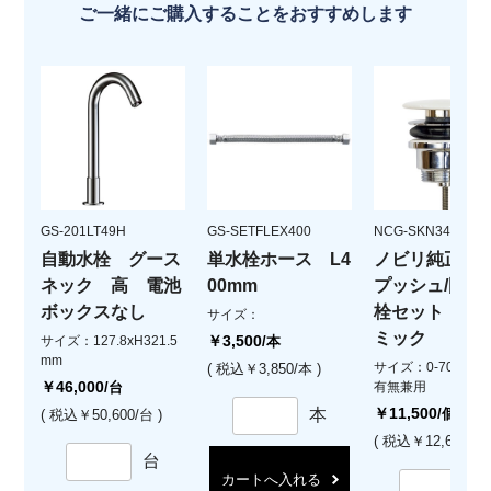
ご一緒にご購入することをおすすめします
GS-201LT49H
GS-SETFLEX400
NCG-SKN34001
自動水栓 グース
単水栓ホース L4
ノビリ純正ハ
ネック 高 電池
00mm
プッシュ/固定
ボックスなし
栓セット 白
サイズ：
ミック
￥3,500
サイズ：127.8xH321.5
/本
mm
サイズ：0-70mm 
( 税込￥3,850/本 )
￥46,000
/台
有無兼用
￥11,500
本
/個
( 税込￥50,600/台 )
( 税込￥12,650/個 
台
カートへ入れる