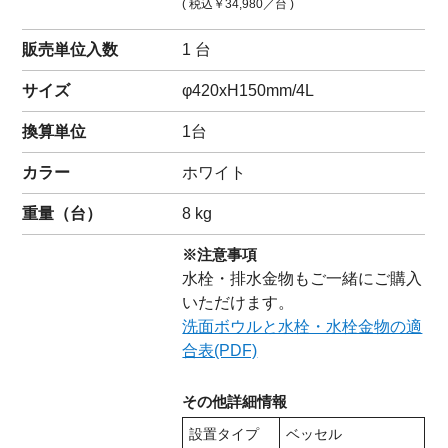
( 税込
￥34,980
／台 )
販売単位入数
1 台
サイズ
φ420xH150mm/4L
換算単位
1台
カラー
ホワイト
重量（
台
）
8
kg
※注意事項
水栓・排水金物もご一緒にご購入
いただけます。
洗面ボウルと水栓・水栓金物の適
合表(PDF)
その他詳細情報
設置タイプ
ベッセル