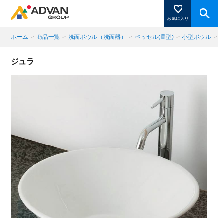
お気に入り
ホーム
>
商品一覧
>
洗面ボウル（洗面器）
>
ベッセル(置型)
>
小型ボウル
>
商品ページにある「お気に入り登録」を押すと登録した
ジュラ
商品がここに表示されます。
閉じる