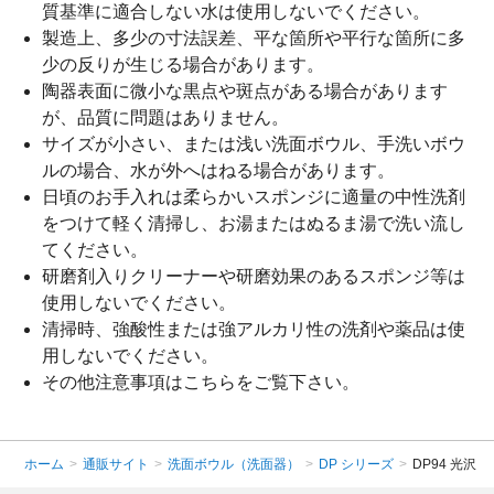
質基準に適合しない水は使用しないでください。
製造上、多少の寸法誤差、平な箇所や平行な箇所に多
少の反りが生じる場合があります。
陶器表面に微小な黒点や斑点がある場合があります
が、品質に問題はありません。
サイズが小さい、または浅い洗面ボウル、手洗いボウ
ルの場合、水が外へはねる場合があります。
日頃のお手入れは柔らかいスポンジに適量の中性洗剤
をつけて軽く清掃し、お湯またはぬるま湯で洗い流し
てください。
研磨剤入りクリーナーや研磨効果のあるスポンジ等は
使用しないでください。
清掃時、強酸性または強アルカリ性の洗剤や薬品は使
用しないでください。
その他注意事項は
こちら
をご覧下さい。
ホーム
>
通販サイト
>
洗面ボウル（洗面器）
>
DP シリーズ
>
DP94 光沢