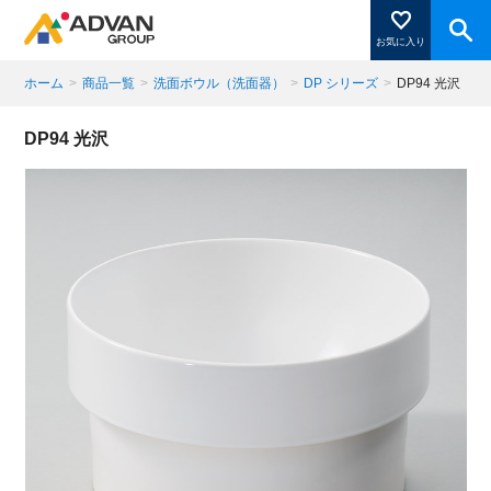
お気に入り
ホーム
>
商品一覧
>
洗面ボウル（洗面器）
>
DP シリーズ
>
DP94 光沢
商品ページにある「お気に入り登録」を押すと登録した
DP94 光沢
商品がここに表示されます。
閉じる