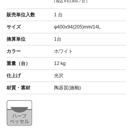
( 税込
￥63,800
／台 )
販売単位入数
1 台
サイズ
φ400x94(205)mm/14L
換算単位
1台
カラー
ホワイト
重量（
台
）
12
kg
仕上げ
光沢
材質・素材
陶器質(施釉)