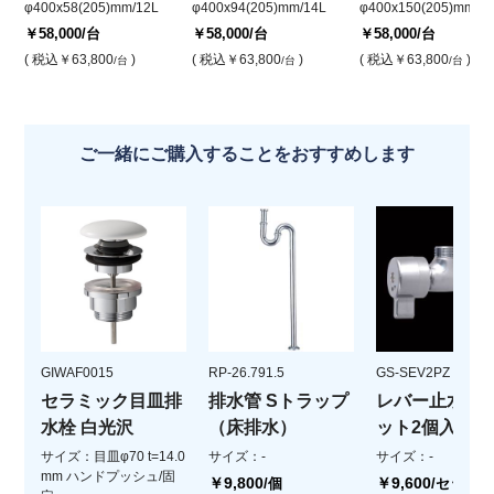
φ400x58(205)mm/12L
φ400x94(205)mm/14L
φ400x150(205)mm/1
￥58,000
/台
￥58,000
/台
￥58,000
/台
( 税込
￥63,800
)
( 税込
￥63,800
)
( 税込
￥63,800
)
/台
/台
/台
ご一緒にご購入することをおすすめします
GIWAF0015
RP-26.791.5
GS-SEV2PZ
セラミック目皿排
排水管 Sトラップ
レバー止水栓(
水栓 白光沢
（床排水）
ット2個入)
サイズ：目皿φ70 t=14.0
サイズ：-
サイズ：-
mm ハンドプッシュ/固
￥9,800
￥9,600
/個
/セット