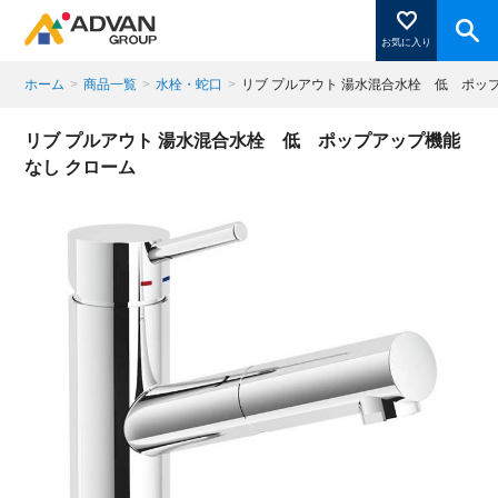
お気に入り
ホーム
>
商品一覧
>
水栓・蛇口
>
リブ プルアウト 湯水混合水栓 低 ポッ
商品ページにある「お気に入り登録」を押すと登録した
リブ プルアウト 湯水混合水栓 低 ポップアップ機能
商品がここに表示されます。
なし クローム
閉じる