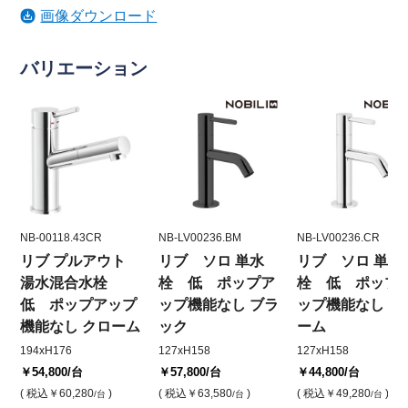
画像ダウンロード
バリエーション
NB-00118.43CR
NB-LV00236.BM
NB-LV00236.CR
リブ プルアウト
リブ ソロ 単水
リブ ソロ 単水
湯水混合水栓
栓 低 ポップア
栓 低 ポップ
低 ポップアップ
ップ機能なし ブラ
ップ機能なし ク
機能なし クローム
ック
ーム
194xH176
127xH158
127xH158
￥54,800
/台
￥57,800
/台
￥44,800
/台
( 税込
￥60,280
)
( 税込
￥63,580
)
( 税込
￥49,280
)
/台
/台
/台