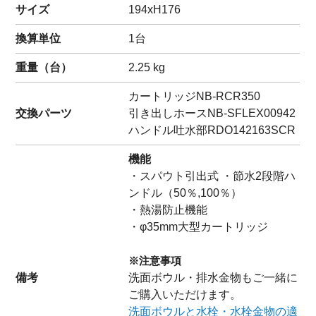
サイズ
194xH176
換算単位
1台
重量（
台
）
2.25
kg
カートリッジ
NB-RCR350
交換パーツ
引き出しホース
NB-SFLEX00942
ハンドル吐水部
RDO142163SCR
機能
・スパウト引出式 ・節水2段階ハ
ンドル（50％,100％）
・熱湯防止機能
・φ35mm大型カートリッジ
※注意事項
備考
洗面ボウル・排水金物もご一緒に
ご購入いただけます。
洗面ボウルと水栓・水栓金物の適