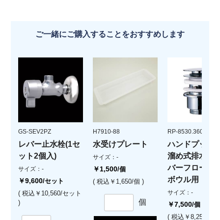
ご一緒にご購入することをおすすめします
GS-SEV2PZ
H7910-88
RP-8530.360.5
レバー止水栓(1セ
水受けプレート
ハンドプッシ
ット2個入)
溜め式排水栓 
サイズ：-
バーフロー付
￥1,500
サイズ：-
/個
ボウル用
￥9,600
/セット
( 税込￥1,650/個 )
サイズ：-
( 税込￥10,560/セット
個
)
￥7,500
/個
( 税込￥8,250/個 )