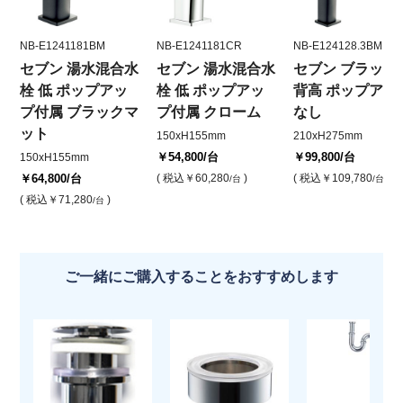
NB-E1241181BM
NB-E1241181CR
NB-E124128.3BM
セブン 湯水混合水
セブン 湯水混合水
セブン ブラック
栓 低 ポップアッ
栓 低 ポップアッ
背高 ポップアッ
プ付属 ブラックマ
プ付属 クローム
なし
ット
150xH155mm
210xH275mm
￥54,800
/台
￥99,800
/台
150xH155mm
￥64,800
/台
( 税込
￥60,280
)
( 税込
￥109,780
)
/台
/台
( 税込
￥71,280
)
/台
ご一緒にご購入することをおすすめします