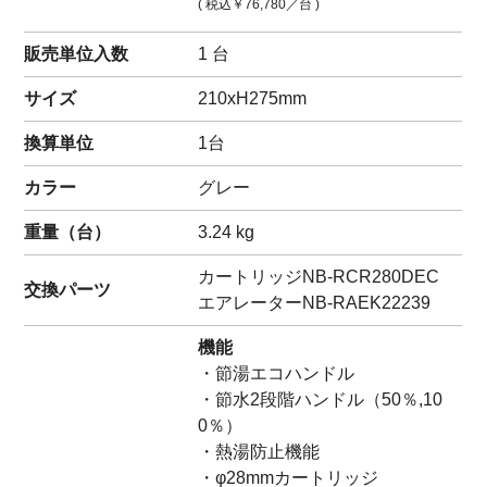
( 税込
￥76,780
／台 )
販売単位入数
1 台
サイズ
210xH275mm
換算単位
1台
カラー
グレー
重量（
台
）
3.24
kg
カートリッジ
NB-RCR280DEC
交換パーツ
エアレーター
NB-RAEK22239
機能
・節湯エコハンドル
・節水2段階ハンドル（50％,10
0％）
・熱湯防止機能
・φ28mmカートリッジ