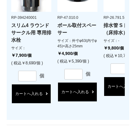
RP-394240001
RP-47.010.0
RP-26.791.5
スリム4 ラウンド
ボール取付スペー
排水管 Sトラ
サークル用 専用排
サー
（床排水）
水栓
サイズ：外寸φ63(内寸φ
サイズ：-
45)×高さ25mm
￥9,800
サイズ：
/個
￥4,900
/個
￥7,900
/個
( 税込￥10,780/個 
( 税込￥5,390/個 )
( 税込￥8,690/個 )
個
個
カートへ入れる
カートへ入れる
カートへ入れる