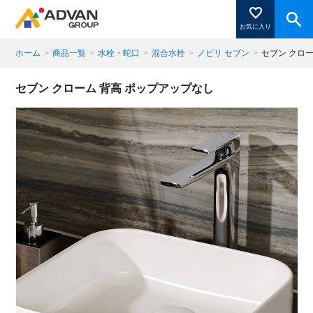
お気に入り
ホーム
>
商品一覧
>
水栓・蛇口
>
混合水栓
>
ノビリ セブン
>
セブン クロ
商品ページにある「お気に入り登録」を押すと登録した
セブン クローム 背高 ポップアップなし
商品がここに表示されます。
閉じる