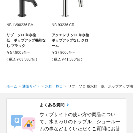
NB-LV00236.BM
NB-93236.CR
リブ ソロ 単水栓
アクエレリ ソロ 単水栓
低 ポップアップ機能な
ポップアップなし クロ
し ブラック
ーム
￥57,800 /台～
￥37,800 /台～
( 税込￥63,580
/台 )
( 税込￥41,580
/台 )
ホーム
>
通販サイト
>
水栓・蛇口
>
リブ ソロ 単水栓 低 ポップアップ機
よくある質問
ウェブサイトの使い方や商品につい
て、水まわりのトラブル、ショールー
ムの事などよくいただくご質問にお答