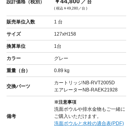
￥44,800
設計価格（税別）
／ 台
( 税込
￥49,280
／台 )
販売単位入数
1 台
サイズ
127xH158
換算単位
1台
カラー
グレー
重量（
台
）
0.89
kg
カートリッジ
NB-RVT2005D
交換パーツ
エアレーター
NB-RAEK21928
※注意事項
洗面ボウルや排水金物もご一緒に
備考
ご購入いただけます。
洗面ボウルと水栓の適合表(PDF)