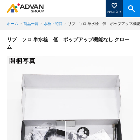
お気に入り
ホーム
>
商品一覧
>
水栓・蛇口
>
リブ ソロ 単水栓 低 ポップアップ機能
商品ページにある「お気に入り登録」を押すと登録した
リブ ソロ 単水栓 低 ポップアップ機能なし クロー
商品がここに表示されます。
ム
閉じる