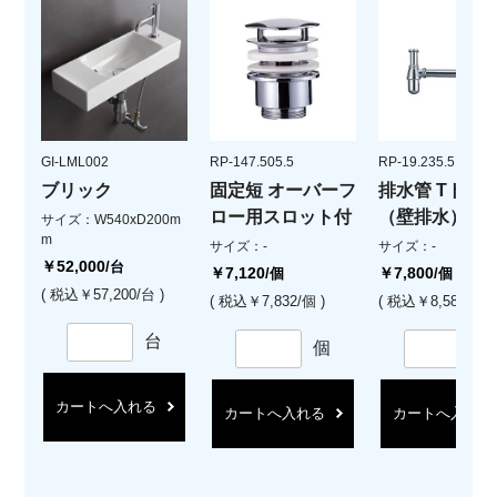
GI-LML002
RP-147.505.5
RP-19.235.5
ブリック
固定短 オーバーフ
排水管 Tトラ
ロー用スロット付
（壁排水）
サイズ：W540xD200m
m
サイズ：-
サイズ：-
￥52,000
/台
￥7,120
￥7,800
/個
/個
( 税込￥57,200/台 )
( 税込￥7,832/個 )
( 税込￥8,580/個 )
台
個
カートへ入れる
カートへ入れる
カートへ入れる