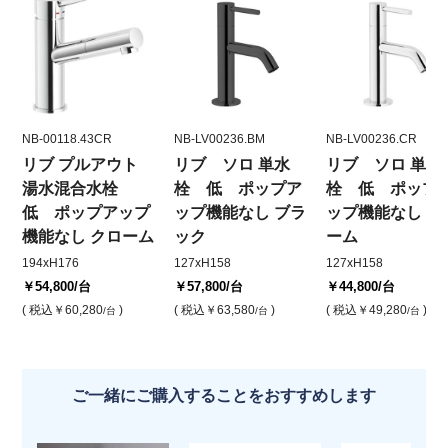
NB-00118.43CR
NB-LV00236.BM
NB-LV00236.CR
リブ プルアウト
リブ ソロ 単水
リブ ソロ 単水
湯水混合水栓
栓 低 ポップア
栓 低 ポップ
低 ポップアップ
ップ機能なし ブラ
ップ機能なし ク
機能なし クローム
ック
ーム
194xH176
127xH158
127xH158
￥54,800
/台
￥57,800
/台
￥44,800
/台
( 税込
￥60,280
)
( 税込
￥63,580
)
( 税込
￥49,280
)
/台
/台
/台
ご一緒にご購入することをおすすめします