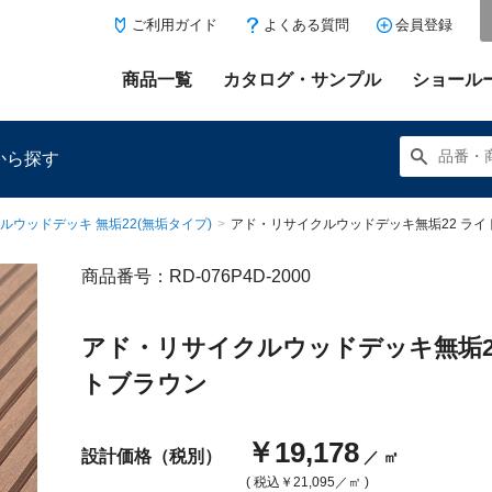
ご利用ガイド
よくある質問
会員登録
商品一覧
カタログ・サンプル
ショール
から探す
ルウッドデッキ 無垢22(無垢タイプ)
>
アド・リサイクルウッドデッキ無垢22 ライ
商品番号：RD-076P4D-2000
にある「お気に入り登録」を押すと登録した商品がここに表示
アド・リサイクルウッドデッキ無垢2
トブラウン
￥19,178
設計価格（税別）
／ ㎡
( 税込
￥21,095
／㎡ )