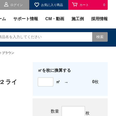
ログイン
お気に入り商品
カート
0
お気に入り
0
ーム
サポート情報
CM・動画
施工例
採用情報
検索
トブラウン
㎡を枚に換算する
されます。
2 ライ
㎡
→
0
枚
数量
枚