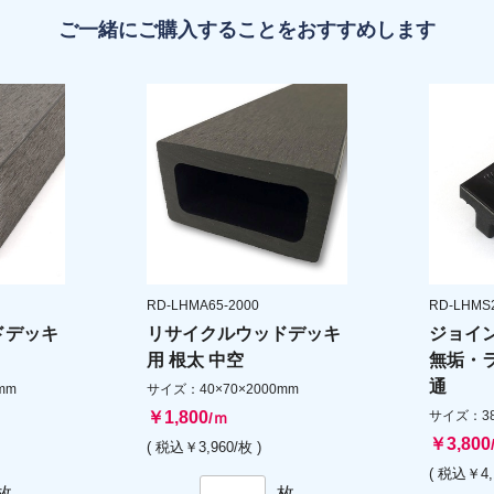
ご一緒にご購入することをおすすめします
RD-LHMA65-2000
RD-LHMS
ドデッキ
リサイクルウッドデッキ
ジョイ
用 根太 中空
無垢・
通
mm
サイズ：40×70×2000mm
￥1,800
サイズ：38×
/ｍ
￥3,800
( 税込￥3,960/枚 )
( 税込￥4,
枚
枚