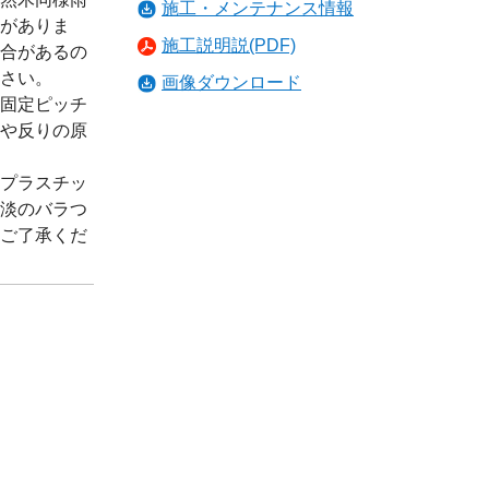
施工・メンテナンス情報
がありま
施工説明説(PDF)
合があるの
さい。
画像ダウンロード
固定ピッチ
や反りの原
プラスチッ
淡のバラつ
ご了承くだ