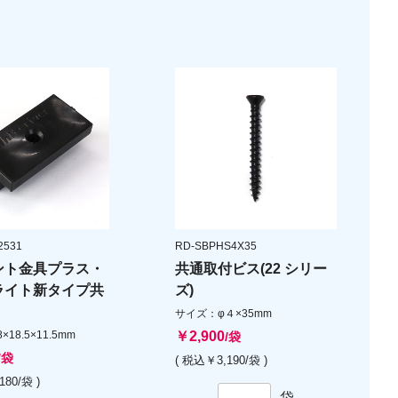
2531
RD-SBPHS4X35
ント金具プラス・
共通取付ビス(22 シリー
ライト新タイプ共
ズ)
サイズ：φ４×35mm
18.5×11.5mm
￥2,900
/袋
/袋
( 税込￥3,190/袋 )
180/袋 )
袋