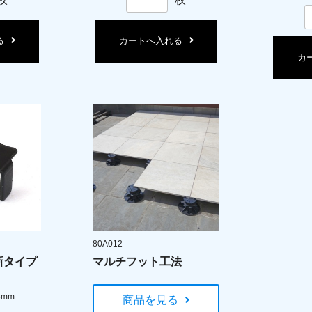
る
カートへ入れる
カ
80A012
新タイプ
マルチフット工法
3mm
商品を見る