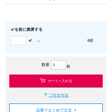
㎡を枚に換算する
㎡
→
枚
0
数量
枚
カートへ入れる
ご注文方法
品番でまとめて注文