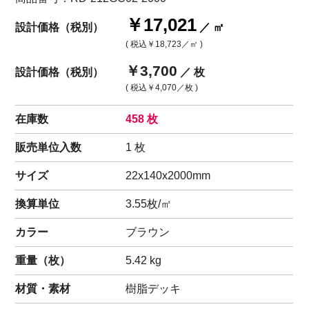
￥17,021
設計価格（税別）
／ ㎡
( 税込
￥18,723
／㎡ )
￥3,700
設計価格（税別）
／ 枚
( 税込
￥4,070
／枚 )
在庫数
458 枚
販売単位入数
1 枚
サイズ
22x140x2000mm
換算単位
3.55枚/㎡
カラー
ブラウン
重量（
枚
）
5.42
kg
材質・素材
樹脂デッキ