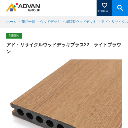
お気に入り
ホーム
>
商品一覧
>
ウッドデッキ
>
樹脂製ウッドデッキ
>
アド・リサイクルウ
商品ページにある「お気に入り登録」を押すと登録した
在庫限り
商品がここに表示されます。
アド・リサイクルウッドデッキプラス22 ライトブラウ
ン
閉じる