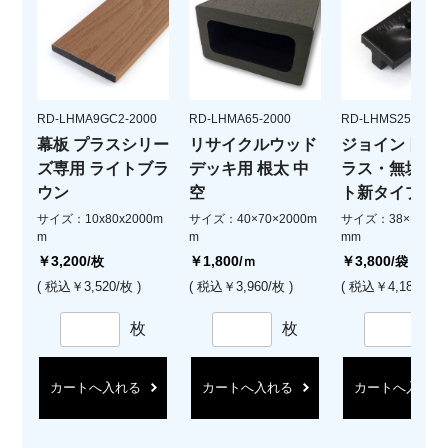
RD-LHMA9GC2-2000
RD-LHMA65-2000
RD-LHMS2531
幕板 プラスシリー
リサイクルウッド
ジョイント金
ズ専用 ライトブラ
デッキ用 根太 中
ラス・無垢・
ウン
空
ト新タイプ共
サイズ：10x80x2000m
サイズ：40×70×2000m
サイズ：38×18.5×1
m
m
mm
￥3,200
￥1,800
￥3,800
/枚
/ｍ
/袋
( 税込￥3,520/枚 )
( 税込￥3,960/枚 )
( 税込￥4,180/袋 )
枚
枚
カートへ入れる
カートへ入れる
カートへ入れる