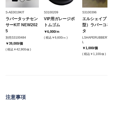
S-AE0019KIT
S3100209
S3100396
ラバータッチセン
VIP用ガレージボ
エルシェイプ（
サーKIT NEW202
トムゴム
型）ラバーコネ
5
タ
￥6,000
/ｍ
別売S3100484
( 税込
￥6,600
)
LSHAPERUBBERVIP
/ｍ
L
￥39,000
/個
￥1,000
/個
( 税込
￥42,900
)
/個
( 税込
￥1,100
)
/個
注意事項