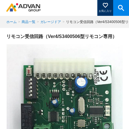
お気に入り
ホーム
>
商品一覧
>
ガレージドア
>
リモコン受信回路（Ver4/S3400506
商品ページにある「お気に入り登録」を押すと登録した
リモコン受信回路（Ver4/S3400506型リモコン専用）
商品がここに表示されます。
閉じる