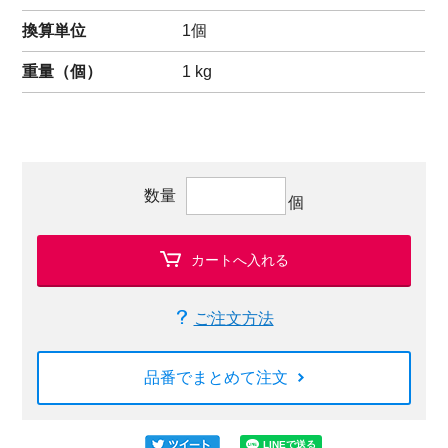
換算単位
1個
重量（
個
）
1
kg
数量
個
カートへ入れる
ご注文方法
品番でまとめて注文