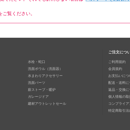
をご覧ください。
ご注文につ
水栓・蛇口
ご利用規約
洗面ボウル（洗面器）
会員規約
水まわりアクセサリー
お支払いにつ
洗面パーツ
配送・送料に
薪ストーブ・暖炉
返品・交換に
ガレージドア
個人情報の取
建材アウトレットセール
コンプライア
特定商取引法