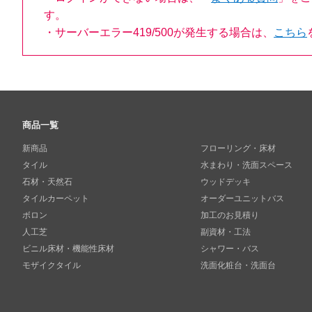
す。
・サーバーエラー419/500が発生する場合は、
こちら
商品一覧
新商品
フローリング・床材
タイル
水まわり・洗面スペース
石材・天然石
ウッドデッキ
タイルカーペット
オーダーユニットバス
ボロン
加工のお見積り
人工芝
副資材・工法
ビニル床材・機能性床材
シャワー・バス
モザイクタイル
洗面化粧台・洗面台