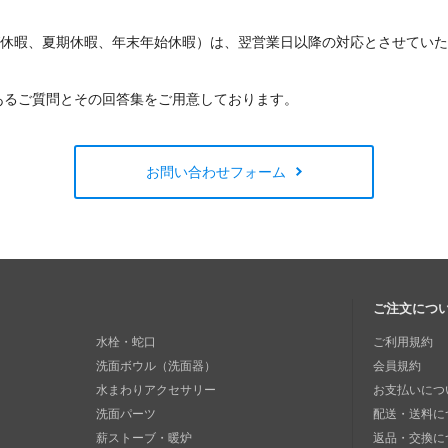
W休暇、夏期休暇、年末年始休暇）は、翌営業日以降の対応とさせてい
あるご質問とその回答集をご用意しております。
お問い合わせフォーム
ご注文につ
水栓・蛇口
ご利用規約
洗面ボウル（洗面器）
会員規約
水まわりアクセサリー
お支払いにつ
洗面パーツ
配送・送料に
薪ストーブ・暖炉
返品・交換に