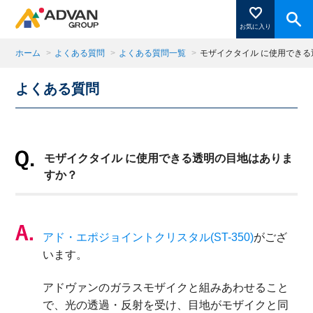
お気に入り
ホーム
>
よくある質問
>
よくある質問一覧
>
モザイクタイル に使用でき
よくある質問
商品ページにある「お気に入り登録」を押すと登録した
商品がここに表示されます。
モザイクタイル に使用できる透明の目地はありま
閉じる
すか？
アド・エポジョイントクリスタル(ST-350)
がござ
います。
アドヴァンのガラスモザイクと組みあわせること
で、光の透過・反射を受け、目地がモザイクと同