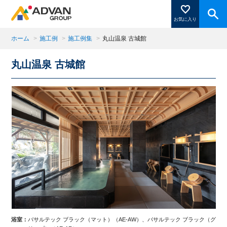
お気に入り
ホーム
>
施工例
>
施工例集
>
丸山温泉 古城館
丸山温泉 古城館
商品ページにある「お気に入り登録」を押すと登録した
商品がここに表示されます。
閉じる
浴室：
バサルテック ブラック（マット）（AE-AW）、バサルテック ブラック（グ
浴