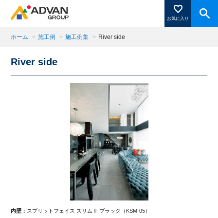
お気に入り
ホーム
>
施工例
>
施工例集
>
River side
River side
商品ページにある「お気に入り登録」を押すと登録した
商品がここに表示されます。
閉じる
内壁：
スプリットフェイス スリムⅡ ブラック（KSM-05）
内