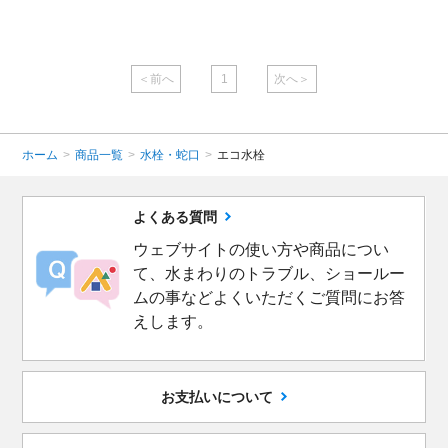
( 税込￥40,590
/台 )
( 税込￥71,280
/台 )
( 
＜前へ
1
次へ＞
ホーム
>
商品一覧
>
水栓・蛇口
>
エコ水栓
よくある質問
ウェブサイトの使い方や商品につい
て、水まわりのトラブル、ショールー
ムの事などよくいただくご質問にお答
えします。
お支払いについて