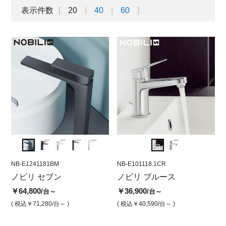
表示件数
20
40
60
NB-E1241181BM
NB-E101118.1CR
NB-E1241181BM
NB-E101118.1CR
NB-E1
NB-
ポッ
ノビリ セブン
ブルース 湯水混合水栓
セブン 湯水混合水栓 低 ポ
ノビリ ブルース
セブ
ブ
低 ポップアップ付属 ク
ップアップ付属 ブラック
ップ
低
￥64,800
￥36,900
/台～
/台～
ローム
マット
ロ
￥54,
( 税込￥71,280
/台～ )
( 税込￥40,590
/台～ )
￥36,900
￥64,800
￥3
/台
/台
( 税込￥