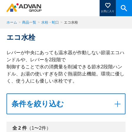
お気に入り
ホーム
>
商品一覧
>
水栓・蛇口
>
エコ水栓
エコ水栓
商品ページにある「お気に入り登録」を押すと登録した
商品がここに表示されます。
レバーが中央にあっても温水器が作動しない節湯エコハ
ンドルや、レバーを2段階で
制御することで水の消費量を削減できる節水2段階ハン
閉じる
ドル、お湯の使いすぎを防ぐ熱湯防止機能。環境に優し
く、使う人にも優しい水栓です。
条件を絞り込む
全
2
件
（1〜2件）